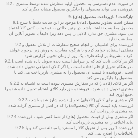
8.2 در صورت عدم دسترسی به محصول اولیه سفارش شده توسط مشتری ،
فروشنده می تواند محصولی را جایگزین محصول مشابه دیگری کند.
9. بازگشت / بازپرداخت محصول (های):
9.1 ممکن است تصاویر محصول (های) موجود در این سایت دقیقاً با شرح
محصول مطابقت نداشته باشد. در چنین حالتی به توضیحات کتبی کالا اعتماد
می شود. مشتری حق ندارد کالایی را پس دهد زیرا دقیقاً با تصویر آنلاین آن
مطابقت ندارد.
9.2 فروشنده برای اطمینان از انجام صحیح سفارشات از تلاش معقول و
منطقی استفاده خواهد کرد و با هرگونه مغایرت به روش زیر برخورد خواهد
کرد ، مشروط بر اینکه ظرف یک روز از زمان تحویل گزارش شود:
9.2.1 اگر هر کالایی ثابت کند که در شرایط آسیب دیده تحویل داده شده است
، در هنگام تحویل از قلم افتاده است ، یا اگر کالای اشتباهی تحویل داده شده
است ، فروشنده یا قیمت آن محصول را به مشتری بازپرداخت می کند یا
محصول را جایگزین می کند.
9.2.2 اگر هر کالای (کالایی) که در سفارش مشتری نبوده است به اشتباه به
مشتری تحویل داده شود ، فروشنده حق دارد کالای اشتباه تحویل داده شده را
جمع آوری کند.
9.2.3 اگر مشتری برای کالای (کالاهای) تحویل نشده شارژ شده باشد ،
فروشنده باید قیمت آن کالا (محصولات) را که در اصل از مشتری گرفته شده
به مشتری بازپرداخت کند.
9.2.4 اگر مشتری بیش از قیمت محصول (های) از شما کسر شود ، فروشنده
باید اختلاف را به مشتری بازپرداخت کند.
9.2.5 فروشنده 1 روز پس از تحویل کالا را مسترد یا مبادله نمی کند و یا
اختلافات را اصلاح نمی کند.