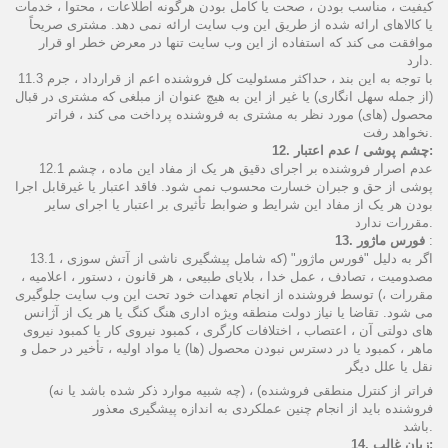
کیفیت ، مناسب بودن ، صحت یا کامل بودن هرگونه اطلاعات ، محتوا ، خدمات
یا کالاهای ارائه شده از طریق این وب سایت ارائه نمی دهد. مشتری صریحاً
موافقت می کند که استفاده از این وب سایت تنها در معرض خطر او قرار
دارد.
11.3 با توجه به این بند ، حداکثر مسئولیت کل فروشنده اعم از قرارداد ، جرم
(از جمله سهل انگاری) یا غیر از این به هیچ عنوان از مبلغی که مشتری در قبال
محصول (های) مورد نظر به مشتری به فروشنده پرداخت می کند ، فراتر
نخواهد رفت.
12. چشم پوشی / عدم اعتبار:
12.1 عدم اصرار فروشنده بر اجرای دقیق هر یک از مفاد این ماده ، چشم
پوشی از حق و جبران خسارت محسوب نمی شود. فاقد اعتبار یا غیرقابل اجرا
بودن هر یک از مفاد این شرایط و ضوابط تأثیری بر اعتبار یا اجرای سایر
مقررات ندارد.
:
13. فورس ماژور
13.1 اگر به دلیل "فورس ماژور" (که شامل پیشگیری ناشی از آتش سوزی ،
مصدومیت ، تصادف ، عمل خدا ، بلایای طبیعی ، هر قانون ، دستور ، اعلامیه ،
مقررات ،) توسط فروشنده از انجام تعهدات خود تحت این وب سایت جلوگیری
می شود. تقاضا یا نیاز دولت منطقه ویژه اداری هنگ کنگ یا هر یک از آژانس
های دولتی آن ، اعتصاب ، اختلافات کارگری ، کمبود نیروی کار یا کمبود نیروی
ماهر ، کمبود یا در دسترس نبودن محصول (ها) یا مواد اولیه ، تأخیر در حمل و
نقل یا علل دیگر
(چه شبیه موارد ذکر شده باشد یا نه) فراتر از کنترل منطقی فروشنده) ،
فروشنده باید از انجام چنین عملکردی به اندازه پیشگیری معذور
باشد.
14. زبان غالب: