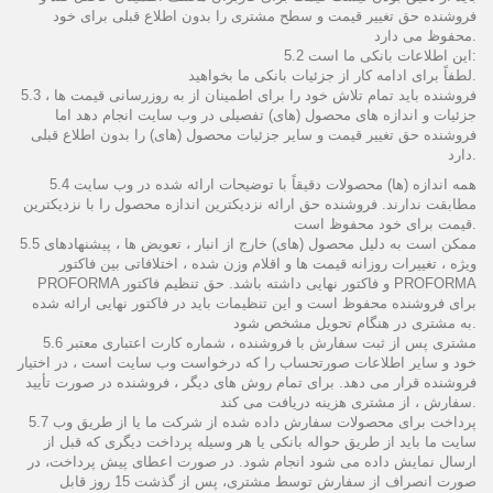
فروشنده حق تغییر قیمت و سطح مشتری را بدون اطلاع قبلی برای خود
محفوظ می دارد.
5.2 این اطلاعات بانکی ما است:
لطفاً برای ادامه کار از جزئیات بانکی ما بخواهید.
5.3 فروشنده باید تمام تلاش خود را برای اطمینان از به روزرسانی قیمت ها ،
جزئیات و اندازه های محصول (های) تفصیلی در وب سایت انجام دهد اما
فروشنده حق تغییر قیمت و سایر جزئیات محصول (های) را بدون اطلاع قبلی
دارد.
5.4 همه اندازه (ها) محصولات دقیقاً با توضیحات ارائه شده در وب سایت
مطابقت ندارند. فروشنده حق ارائه نزدیکترین اندازه محصول را با نزدیکترین
قیمت برای خود محفوظ است.
5.5 ممکن است به دلیل محصول (های) خارج از انبار ، تعویض ها ، پیشنهادهای
ویژه ، تغییرات روزانه قیمت ها و اقلام وزن شده ، اختلافاتی بین فاکتور
PROFORMA و فاکتور نهایی داشته باشد. حق تنظیم فاکتور PROFORMA
برای فروشنده محفوظ است و این تنظیمات باید در فاکتور نهایی ارائه شده
به مشتری در هنگام تحویل مشخص شود.
5.6 مشتری پس از ثبت سفارش با فروشنده ، شماره کارت اعتباری معتبر
خود و سایر اطلاعات صورتحساب را که درخواست وب سایت است ، در اختیار
فروشنده قرار می دهد. برای تمام روش های دیگر ، فروشنده در صورت تأیید
سفارش ، از مشتری هزینه دریافت می کند.
5.7 پرداخت برای محصولات سفارش داده شده از شرکت ما یا از طریق وب
سایت ما باید از طریق حواله بانکی یا هر وسیله پرداخت دیگری که قبل از
ارسال نمایش داده می شود انجام شود. در صورت اعطای پیش پرداخت، در
صورت انصراف از سفارش توسط مشتری، پس از گذشت 15 روز قابل