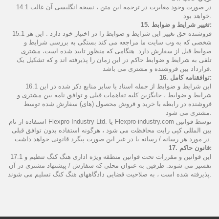
14.1 در صورت وجود مغایرت در ترجمه این متن ، نسخه انگلیسی آن غالب
خواهد بود.
15. تغییر شرایط و ضوابط:
15.1 فروشنده حق تغییر این شرایط و ضوابط را در اختیار خود دارد . این هر
شخصی که به وب سایت ما مراجعه می کند بستگی به بررسی شرایط و
ضوابط قبل از سفارش دارد. هنگامی که منظور تایید شده است، مشتری
تلقی به شرایط و ضوابط حاکم در این زمان را پذیرفته اند و که تشکیل یک
قرارداد بین فروشنده و مشتری می باشد.
16. توافقنامه کامل:
16.1 این شرایط و ضوابط از جمله اسناد یا سایر منابع ذکر شده در این
شرایط و ضوابط ، جایگزین کلیه تفاهمات قبلی و توافق نامه بین مشتری و
فروشنده در رابطه با خرید و فروش محصول (های) سفارش شده توسط
مشتری می شود.
استفاده از نام Flexpro Industry Ltd. یا Flexpro-industry.com توسط قوانین
بین المللی کپی رایت محافظت می شود ، هرگونه استفاده بدون توافق قبلی
در مورد هر رسانه / رسانه یا در غیر این صورت پیگرد قانونی خواهد داشت.
17. قانون حاکم:
17.1 این قوانین و مقررات تحت قوانین منطقه ویژه اداری هنگ کنگ تنظیم و
تفسیر می شوند. طرفین به عنوان محلی که سفارش / پیشنهاد مشتری در آن
پذیرفته شده است ، به صلاحیت قضایی دادگاههای هنگ کنگ تسلیم می شوند.