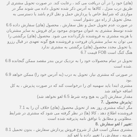
(های) خود را در آن دریافت می کند ، رعایت کند. در صورت تحویل مشتری از
طریق درب منزل ، کالاها به آدرس ذکر شده تحویل داده می شوند مگر در
مواردی که شرایط خاص یا پردازش حمل و نقل لازم باشد یا دسترسی به
محل تحویل از راه دور دشوار است.
6.6 در صورت عدم تحویل حمل و نقل سفارش ، محصول (های) سفارش داده
شده توسط مشتری به عنوان موجودی موجود برای فروش به سایر مشتریان
با هزینه مشتری به فروشنده بازگردانده می شود. محصول (های) برگشتی را
می توان به سایر مشتریان فروخت و فروشنده هیچ گونه تعهدی در قبال رزرو
یا تحویل مجدد محصول (های) برگشتی به مشتری ندارد.
6.7 قیمت FOB هنگ کنگ است
تحویل
در
تمام محصولات خود را
به نزدیک ترین بندر مقصد ممکن
گنجانده
6.8
است.
شده
در صورتی که مشتری
نیاز،
تحویل
به درب (به
آدرس
خود را)
ممکن
خواهد
6.9
بود.
مشتری ابتدا باید
سهمیه ای
را درخواست کند
که در صورت
پذیرش ،
به کل
اضافه
خواهد شد
مقدار سفارش
(این به هیچ وجه شرط 6.5 لغو نخواهد شد)
7. پذیرش محصول:
7.1 مگر اینکه مشتری روز بعد از تحویل محصول (های) خلاف آن را به
فروشنده اطلاع دهد ، کالا (ها) در نظر گرفته می شود که مشتری در شرایط
مطلوبی و مطابق با توافق نامه پذیرفته شده است.
8. تغییر / لغو سفارش:
8.1 مشتری ممکن است قبل از شروع فروش پردازش سفارش ، بدون تحمیل
هزینه ، سفارش را تغییر داده یا لغو کند.