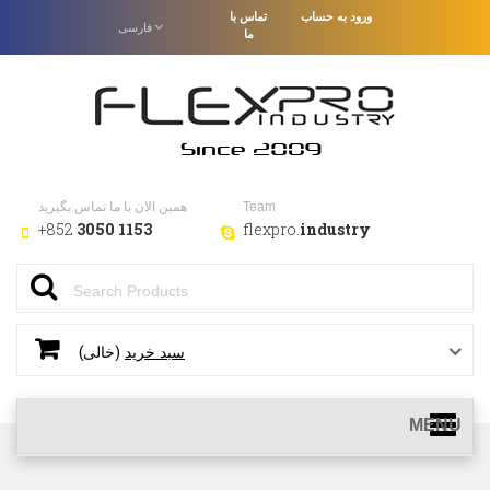
ورود به حساب
تماس با
فارسى
ما
Team
همین الان با ما تماس بگیرید
+852
3050 1153
flexpro.
industry
(خالی)
سبد خرید
MENU