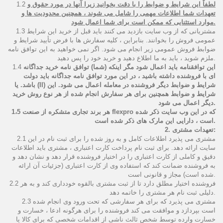
لطفاً این شرایط و ضوابط را با دقت بخوانید زیرا آنها در مورد حقوق و
1.2
تعهدات شما اطلاعات مهمی را شامل می شوند ، همچنین محدودیت ها و
موارد استثنایی که ممکن است برای شما اعمال شود.
1.3 مشتریانی که از وب سایت بازدید می کنند باید قبل از خرید این شرایط
عمومی فروش را بخوانند. بنابراین ، کلیه سفارش ها با فرض تأیید شرایط و
ضوابط فروش عمومی زیر انجام می شود. اگر نمی خواهید به این توافق نامه
ملزم شوید ، باید به ما اطلاع دهید و خرید خود را پس دهید.
این توافقنامه باید اعمال شود مگر اینکه (شما) توافق نامه خرید جداگانه
1.4
ای با فروشنده داشته باشید ، در این مورد توافق نامه جداگانه باید دولت
باشد. یا (II) شرایط و ضوابط دیگر فروشنده در معامله اعمال می شود. این
شرایط و ضوابط همچنین برای هر سفارش انجام شده از هر نوع روش خرید
دیگر اعمال می شود.
1،5 هر برند تجاری متشکره از صنعت flexpro که در این وب سایت ذکر شده
است ، دارایی این مارک های ذکر شده است.
2. تعهدات مشتری:
2.1 مشتری می پذیرد اطلاعات کامل و به روز شده را برای ثبت نام در این
سایت ارائه دهد. برای ثبت نام پرداخت کارت اعتباری ، مشتری باید اطلاعات
دقیق و کاملی از کارت اعتباری را در اختیار فروشنده قرار دهد و نشان دهد و
به فروشنده ضمانت کند که استفاده وی از کارت اعتباری (جزئیات آن ارائه
شده است) مجاز و قانونی است.
2.2 فروشنده اختیار مطلق دارد تا از ثبت مشتری بالقوه خودداری کند و به هر
دلیلی ثبت نام هر مشتری را خاتمه دهد.
2.3 مشتری می پذیرد که برای هر سفارشی که تحت ورود وی انجام شده
است بپردازد و موافقت می کند فروشنده را برای هرگونه ادعا ، خسارت و
خسارت وارده توسط شخص ثالث ناشی از اقدامات شخصی که برای کالا یا