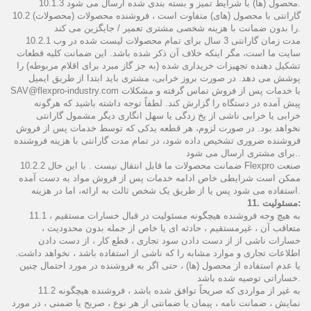
10.1.3 محصول (ها) با شرایط تمیز و بسته بندی شده ارسال می شود.
10.2 گارانتی با محصول (های) متفاوت است ، فروشنده محصولات (محصولات)
را بدون ضمانت با هزینه شخصی مشتری تعمیر / جایگزین می کند.
10.2.1 مدت زمان گارانتی 3 سال برای تمام محصولات لیست شده در وب
سایت ما است، مگر اینکه خلاف آن ذکر شده باشد. این ضمانت کلیه قطعات
تشکیل دهنده تجهیزات خریداری شده (به جز گاز مبرد برای اقلام مربوطه) را
پوشش می دهد. در صورت بروز خرابی، مشتری باید ابتدا از طریق ایمیل
SAV@flexpro-industry.com با خدمات پس از فروش تماس گرفته و مشکلات
پیش آمده در دستگاه را گزارش کند. لطفاً توجه داشته باشید که هرگونه
خرابی یا خرابی ناشی از یخ زدگی یا سهل انگاری دیگر مشمول گارانتی
نخواهد بود. در صورت لزوم، هر قطعه یدکی که توسط خدمات پس از فروش
فروشنده ضروری تشخیص داده شود، در تمام مدت گارانتی با هزینه فروشنده
برای مشتری ارسال می شود..
10.2.2 ضمانت محصولات ما قابل انتقال نیست . با این حال Flexpro صنعت
ممکن است شرایطی خاص ادامه خدمات پس از فروش مواد به دست آمده
استفاده می شود پس یا از طریق یک شخص ثالث به ارائه، اما در هزینه.
11. مسئولیت:
11.1 به هیچ وجه فروشنده هیچگونه مسئولیت در قبال خسارات مستقیم ،
متعاقب آن ، غیرمستقیم ، حادثه ای یا خاص از جمله بدون محدودیت ،
خسارات ناشی از از دست دادن سود تجاری ، قطع کار ، از دست دادن
اطلاعات تجاری و موارد مشابه را که ناشی از استفاده باشد ، نخواهد داشت.
یا عدم استفاده از محصول (ها) ، حتی اگر به فروشنده در مورد احتمال چنین
خساراتی توصیه شده باشد.
11.2 به غیر از مواردی که صریحاً توافق شده باشد ، فروشنده هیچگونه
نمایش ، ضمانت نامه ، پیمان یا ضمانتی از هر نوع ، صریح یا ضمنی ، در مورد