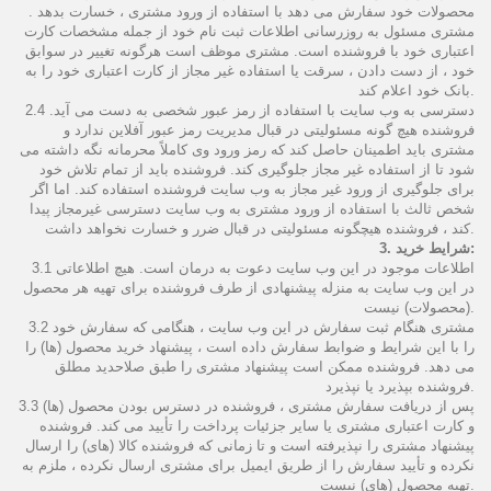
محصولات خود سفارش می دهد با استفاده از ورود مشتری ، خسارت بدهد .
مشتری مسئول به روزرسانی اطلاعات ثبت نام خود از جمله مشخصات کارت
اعتباری خود با فروشنده است. مشتری موظف است هرگونه تغییر در سوابق
خود ، از دست دادن ، سرقت یا استفاده غیر مجاز از کارت اعتباری خود را به
بانک خود اعلام کند.
2.4 دسترسی به وب سایت با استفاده از رمز عبور شخصی به دست می آید.
فروشنده هیچ گونه مسئولیتی در قبال مدیریت رمز عبور آفلاین ندارد و
مشتری باید اطمینان حاصل کند که رمز ورود وی کاملاً محرمانه نگه داشته می
شود تا از استفاده غیر مجاز جلوگیری کند. فروشنده باید از تمام تلاش خود
برای جلوگیری از ورود غیر مجاز به وب سایت فروشنده استفاده کند. اما اگر
شخص ثالث با استفاده از ورود مشتری به وب سایت دسترسی غیرمجاز پیدا
کند ، فروشنده هیچگونه مسئولیتی در قبال ضرر و خسارت نخواهد داشت.
3. شرایط خرید:
3.1 اطلاعات موجود در این وب سایت دعوت به درمان است. هیچ اطلاعاتی
در این وب سایت به منزله پیشنهادی از طرف فروشنده برای تهیه هر محصول
(محصولات) نیست.
3.2 مشتری هنگام ثبت سفارش در این وب سایت ، هنگامی که سفارش خود
را با این شرایط و ضوابط سفارش داده است ، پیشنهاد خرید محصول (ها) را
می دهد. فروشنده ممکن است پیشنهاد مشتری را طبق صلاحدید مطلق
فروشنده بپذیرد یا نپذیرد.
3.3 پس از دریافت سفارش مشتری ، فروشنده در دسترس بودن محصول (ها)
و کارت اعتباری مشتری یا سایر جزئیات پرداخت را تأیید می کند. فروشنده
پیشنهاد مشتری را نپذیرفته است و تا زمانی که فروشنده کالا (های) را ارسال
نکرده و تأیید سفارش را از طریق ایمیل برای مشتری ارسال نكرده ، ملزم به
تهیه محصول (های) نیست.