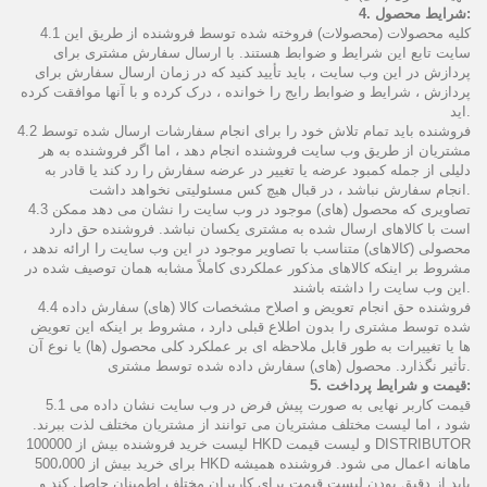
4. شرایط محصول:
4.1 کلیه محصولات (محصولات) فروخته شده توسط فروشنده از طریق این
سایت تابع این شرایط و ضوابط هستند. با ارسال سفارش مشتری برای
پردازش در این وب سایت ، باید تأیید کنید که در زمان ارسال سفارش برای
پردازش ، شرایط و ضوابط رایج را خوانده ، درک کرده و با آنها موافقت کرده
اید.
4.2 فروشنده باید تمام تلاش خود را برای انجام سفارشات ارسال شده توسط
مشتریان از طریق وب سایت فروشنده انجام دهد ، اما اگر فروشنده به هر
دلیلی از جمله کمبود عرضه یا تغییر در عرضه سفارش را رد کند یا قادر به
انجام سفارش نباشد ، در قبال هیچ کس مسئولیتی نخواهد داشت.
4.3 تصاویری که محصول (های) موجود در وب سایت را نشان می دهد ممکن
است با کالاهای ارسال شده به مشتری یکسان نباشد. فروشنده حق دارد
محصولی (کالاهای) متناسب با تصاویر موجود در این وب سایت را ارائه ندهد ،
مشروط بر اینکه کالاهای مذکور عملکردی کاملاً مشابه همان توصیف شده در
این وب سایت را داشته باشند.
4.4 فروشنده حق انجام تعویض و اصلاح مشخصات کالا (های) سفارش داده
شده توسط مشتری را بدون اطلاع قبلی دارد ، مشروط بر اینکه این تعویض
ها یا تغییرات به طور قابل ملاحظه ای بر عملکرد کلی محصول (ها) یا نوع آن
تأثیر نگذارد. محصول (های) سفارش داده شده توسط مشتری.
5. قیمت و شرایط پرداخت:
5.1 قیمت کاربر نهایی به صورت پیش فرض در وب سایت نشان داده می
شود ، اما لیست مختلف مشتریان می توانند از مشتریان مختلف لذت ببرند.
لیست خرید فروشنده بیش از 100000 HKD و لیست قیمت DISTRIBUTOR
برای خرید بیش از 500،000 HKD ماهانه اعمال می شود. فروشنده همیشه
باید از دقیق بودن لیست قیمت برای کاربران مختلف اطمینان حاصل کند و