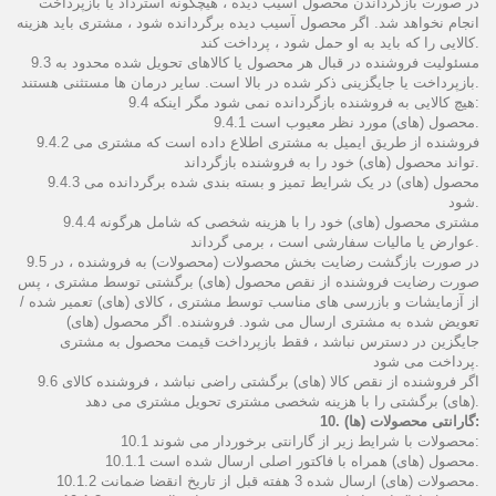
در صورت بازگرداندن محصول آسیب دیده ، هیچگونه استرداد یا بازپرداخت
انجام نخواهد شد. اگر محصول آسیب دیده برگردانده شود ، مشتری باید هزینه
کالایی را که باید به او حمل شود ، پرداخت کند.
9.3 مسئولیت فروشنده در قبال هر محصول یا کالاهای تحویل شده محدود به
بازپرداخت یا جایگزینی ذکر شده در بالا است. سایر درمان ها مستثنی هستند.
9.4 هیچ کالایی به فروشنده بازگردانده نمی شود مگر اینکه:
9.4.1 محصول (های) مورد نظر معیوب است.
9.4.2 فروشنده از طریق ایمیل به مشتری اطلاع داده است كه مشتری می
تواند محصول (های) خود را به فروشنده بازگرداند.
9.4.3 محصول (های) در یک شرایط تمیز و بسته بندی شده برگردانده می
شود.
9.4.4 مشتری محصول (های) خود را با هزینه شخصی که شامل هرگونه
عوارض یا مالیات سفارشی است ، برمی گرداند.
9.5 در صورت بازگشت رضایت بخش محصولات (محصولات) به فروشنده ، در
صورت رضایت فروشنده از نقص محصول (های) برگشتی توسط مشتری ، پس
از آزمایشات و بازرسی های مناسب توسط مشتری ، کالای (های) تعمیر شده /
تعویض شده به مشتری ارسال می شود. فروشنده. اگر محصول (های)
جایگزین در دسترس نباشد ، فقط بازپرداخت قیمت محصول به مشتری
پرداخت می شود.
9.6 اگر فروشنده از نقص کالا (های) برگشتی راضی نباشد ، فروشنده کالای
(های) برگشتی را با هزینه شخصی مشتری تحویل مشتری می دهد.
10. گارانتی محصولات (ها):
10.1 محصولات با شرایط زیر از گارانتی برخوردار می شوند:
10.1.1 محصول (های) همراه با فاکتور اصلی ارسال شده است.
10.1.2 محصولات (های) ارسال شده 3 هفته قبل از تاریخ انقضا ضمانت.