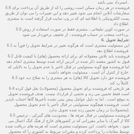
استرداد نمی باشد..
5.8 فروشنده در هر زمان ممکن است روشی را که از طریق آن پرداخت برای
سفارشات آنلاین انجام می شود تغییر دهد و این تغییرات را می توان از طریق
پست الکترونیکی یا اطلاعیه ای که در وب سایت قرار گرفته است به مشتری
اطلاع داد.
5.9 در صورت کوپن تبلیغاتی ، مشتری فقط در صورت استفاده از روش
پرداخت منتخب در حساب فروشنده ، از تخفیف برخوردار می شود.
6. شرایط تحویل:
6.1 این مسئولیت مشتری است که هرگونه تغییر در شرایط تحویل را فوراً به
فروشنده اطلاع دهد.
6.2 فروشنده باید تلاش معقولانه ای برای ارائه محصول (های) با کیفیت قابل
قبول به کشور مقصد ذکر شده در آدرس ارائه شده توسط مشتری انجام دهد
اما فروشنده هیچ گونه مسئولیتی در قبال تاخیر یا عدم تحویل را به دلایلی که
خارج از کنترل آن است ، مسئولیت نخواهد داشت.
6.3 فروشنده حق دارد تحویل کالا (های) به هر مشتری را به صلاح دید خود
کاملاً رد کند.
6.4 هر تاریخی که فروشنده برای تحویل محصول (محصولات) نقل قول کرده
است فقط تخمین می زند و بخشی از قرارداد نیست. هدف فروشنده تحویل
به موقع است ، اما به دلیل عوامل پیش بینی نشده تأخیرها گاهاً اجتناب ناپذیر
است. فروشنده هیچگونه مسئولیتی در قبال تأخیر یا عدم تحویل محصول
(محصولات) در زمان تخمین زده شده تحویل ندارد.
6.5 فروشنده مسئولیتی در قبال تعرفه ها ، محدودیت های گمرکی ، ترخیص
کالا از گمرک یا سایر مقرراتی که در کشورهای خارج از هنگ کنگ اعمال می
شود ، نخواهد داشت. این مسئولیت مشتری است که هزینه های دریافت شده
توسط مقامات را پرداخت کرده و مقررات مربوط به کشوری را که محصول