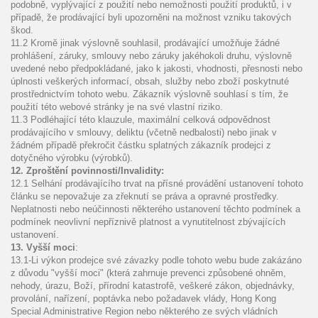
podobně, vyplývající z použití nebo nemožnosti použití produktů, i v
případě, že prodávající byli upozorněni na možnost vzniku takových
škod.
11.2 Kromě jinak výslovně souhlasil, prodávající umožňuje žádné
prohlášení, záruky, smlouvy nebo záruky jakéhokoli druhu, výslovně
uvedené nebo předpokládané, jako k jakosti, vhodnosti, přesnosti nebo
úplnosti veškerých informací, obsah, služby nebo zboží poskytnuté
prostřednictvím tohoto webu. Zákazník výslovně souhlasí s tím, že
použití této webové stránky je na své vlastní riziko.
11.3 Podléhající této klauzule, maximální celková odpovědnost
prodávajícího v smlouvy, deliktu (včetně nedbalosti) nebo jinak v
žádném případě překročit částku splatných zákazník prodejci z
dotyčného výrobku (výrobků).
12. Zproštění povinnosti/Invalidity:
12.1 Selhání prodávajícího trvat na přísné provádění ustanovení tohoto
článku se nepovažuje za zřeknutí se práva a opravné prostředky.
Neplatnosti nebo neúčinnosti některého ustanovení těchto podmínek a
podmínek neovlivní nepříznivě platnost a vynutitelnost zbývajících
ustanovení.
13. Vyšší moci
:
13.1-Li výkon prodejce své závazky podle tohoto webu bude zakázáno
z důvodu "vyšší moci" (která zahrnuje prevenci způsobené ohněm,
nehody, úrazu, Boží, přírodní katastrofě, veškeré zákon, objednávky,
provolání, nařízení, poptávka nebo požadavek vlády, Hong Kong
Special Administrative Region nebo některého ze svých vládních