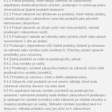
9.2.2 Pokud produkty, které nebyly zahrnuty do zákazníkovy
objednávky dodánzákazníkovi omylem, prodávající si vyhrazuje právo
shromažďovat špatně produktů dodaných.
9.2.3 Pokud zákazník byl obžalován za produkty, které nebyly dodány,
nahradí prodávající zákazníkovi cena této produktů jako původně
fakturované zákazníkovi.
9.2.4 Pokud zákazník se účtuje vyšší než cena produktů, nahradí
prodávající zákazníkovi rozdíl.
9.2.5 Prodávající nebude ani náhradu nebo výměnu zboží nebo opravit
nesrovnalosti 1 den po dodání.
9.3 Prodávající odpovědnost vůči žádné produkty dodané je omezeno
na náhradu nebo výměnu výše uvedených. Všechny ostatní opravné
prostředky jsou vyloučeny.
9.4 Žádná produktů se vrátit do prodávajícího, pokud:
9.4.1 Jsou výrobky je vadný.
9.4.2 Prodávající oznámil zákazníka mailem že zákazník může vrátit
prodávajícímu výrobku (výrobků).
9.4.3 Produktu je vrácena v čisté a dobře zabalená stavu.
9.4.4 Zákazník vrátí produktů na své vlastní náklady, které bude
zahrnovat všechny dovozní cla nebo daně.
9.5 Po uspokojivé návratu výrobku (výrobků) na prodávajícího,
opravené / nahrazené produkty bude dodáno zákazníkovi-li prodávající
je spokojen že výrobek (výrobky) vrátil zákazník po vhodné zkoušky a
inspekce prodávající je vadný. Náhradní výrobek (výrobky) není-li k
dispozici, náhrada produktu ceny jen učiní se k zákazníkovi.