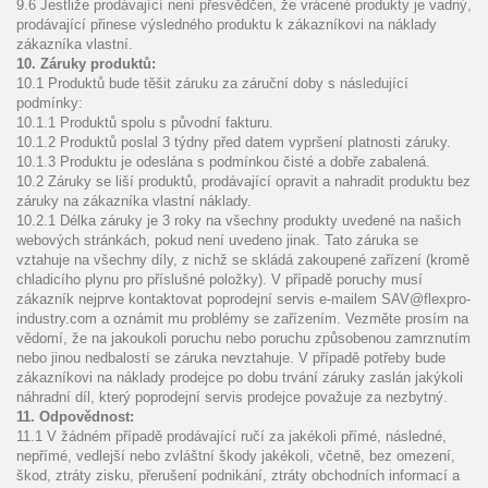
9.6 Jestliže prodávající není přesvědčen, že vrácené produkty je vadný,
prodávající přinese výsledného produktu k zákazníkovi na náklady
zákazníka vlastní.
10. Záruky produktů:
10.1 Produktů bude těšit záruku za záruční doby s následující
podmínky:
10.1.1 Produktů spolu s původní fakturu.
10.1.2 Produktů poslal 3 týdny před datem vypršení platnosti záruky.
10.1.3 Produktu je odeslána s podmínkou čisté a dobře zabalená.
10.2 Záruky se liší produktů, prodávající opravit a nahradit produktu bez
záruky na zákazníka vlastní náklady.
10.2.1 Délka záruky je 3 roky na všechny produkty uvedené na našich
webových stránkách, pokud není uvedeno jinak. Tato záruka se
vztahuje na všechny díly, z nichž se skládá zakoupené zařízení (kromě
chladicího plynu pro příslušné položky). V případě poruchy musí
zákazník nejprve kontaktovat poprodejní servis e-mailem SAV@flexpro-
industry.com a oznámit mu problémy se zařízením. Vezměte prosím na
vědomí, že na jakoukoli poruchu nebo poruchu způsobenou zamrznutím
nebo jinou nedbalostí se záruka nevztahuje. V případě potřeby bude
zákazníkovi na náklady prodejce po dobu trvání záruky zaslán jakýkoli
náhradní díl, který poprodejní servis prodejce považuje za nezbytný.
11. Odpovědnost:
11.1 V žádném případě prodávající ručí za jakékoli přímé, následné,
nepřímé, vedlejší nebo zvláštní škody jakékoli, včetně, bez omezení,
škod, ztráty zisku, přerušení podnikání, ztráty obchodních informací a