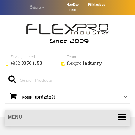
Napište
Přihlásit se
Čeština
nám
Zavolejte hned
Team
+852
3050 1153
flexpro.
industry
(prázdný)
Košík
MENU