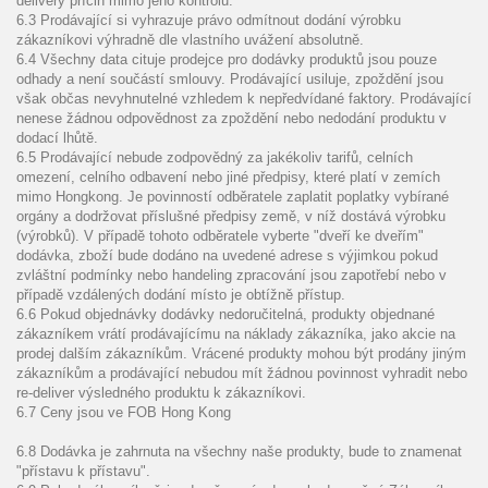
delivery příčin mimo jeho kontrolu.
6.3 Prodávající si vyhrazuje právo odmítnout dodání výrobku
zákazníkovi výhradně dle vlastního uvážení absolutně.
6.4 Všechny data cituje prodejce pro dodávky produktů jsou pouze
odhady a není součástí smlouvy. Prodávající usiluje, zpoždění jsou
však občas nevyhnutelné vzhledem k nepředvídané faktory. Prodávající
nenese žádnou odpovědnost za zpoždění nebo nedodání produktu v
dodací lhůtě.
6.5 Prodávající nebude zodpovědný za jakékoliv tarifů, celních
omezení, celního odbavení nebo jiné předpisy, které platí v zemích
mimo Hongkong. Je povinností odběratele zaplatit poplatky vybírané
orgány a dodržovat příslušné předpisy země, v níž dostává výrobku
(výrobků). V případě tohoto odběratele vyberte "dveří ke dveřím"
dodávka, zboží bude dodáno na uvedené adrese s výjimkou pokud
zvláštní podmínky nebo handeling zpracování jsou zapotřebí nebo v
případě vzdálených dodání místo je obtížně přístup.
6.6 Pokud objednávky dodávky nedoručitelná, produkty objednané
zákazníkem vrátí prodávajícímu na náklady zákazníka, jako akcie na
prodej dalším zákazníkům. Vrácené produkty mohou být prodány jiným
zákazníkům a prodávající nebudou mít žádnou povinnost vyhradit nebo
re-deliver výsledného produktu k zákazníkovi.
6.7 Ceny jsou ve FOB Hong Kong
6.8
Dodávka
je zahrnuta
na všechny naše produkty
,
bude
to
znamenat
"
přístavu k přístavu".