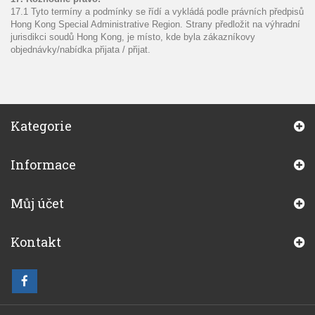
17.1 Tyto termíny a podmínky se řídí a vykládá podle právních předpisů
Hong Kong Special Administrative Region. Strany předložit na výhradní
jurisdikci soudů Hong Kong, je místo, kde byla zákazníkovy
objednávky/nabídka přijata / přijat.
Kategorie
Informace
Můj účet
Kontakt