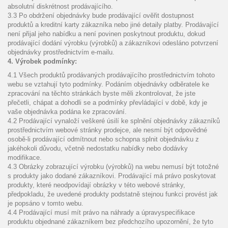
absolutní diskrétnost prodávajícího.
3.3 Po obdržení objednávky bude prodávající ověřit dostupnost
produktů a kreditní karty zákazníka nebo jiné detaily platby. Prodávající
není přijal jeho nabídku a není povinen poskytnout produktu, dokud
prodávající dodání výrobku (výrobků) a zákazníkovi odesláno potvrzení
objednávky prostřednictvím e-mailu.
4. Výrobek podmínky:
4.1 Všech produktů prodávaných prodávajícího prostřednictvím tohoto
webu se vztahují tyto podmínky. Podáním objednávky odběratele ke
zpracování na těchto stránkách byste měli zkontrolovat, že jste
přečetli, chápat a dohodli se a podmínky převládající v době, kdy je
vaše objednávka podána ke zpracování.
4.2 Prodávající vynaloží veškeré úsilí ke splnění objednávky zákazníků
prostřednictvím webové stránky prodejce, ale nesmí být odpovědné
osobě-li prodávající odmítnout nebo schopna splnit objednávku z
jakéhokoli důvodu, včetně nedostatku nabídky nebo dodávky
modifikace.
4.3 Obrázky zobrazující výrobku (výrobků) na webu nemusí být totožné
s produkty jako dodané zákazníkovi. Prodávající má právo poskytovat
produkty, které neodpovídají obrázky v této webové stránky,
předpokladu, že uvedené produkty podstatně stejnou funkci provést jak
je popsáno v tomto webu.
4.4 Prodávající musí mít právo na náhrady a úpravyspecifikace
produktu objednané zákazníkem bez předchozího upozornění, že tyto