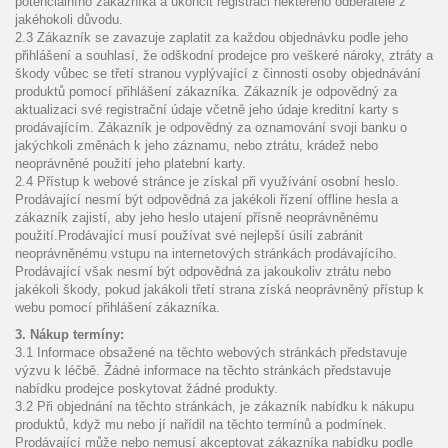
potenciálního zákazníka a ukončit registraci některého odběratele z
jakéhokoli důvodu.
2.3 Zákazník se zavazuje zaplatit za každou objednávku podle jeho
přihlášení a souhlasí, že odškodní prodejce pro veškeré nároky, ztráty a
škody vůbec se třetí stranou vyplývající z činnosti osoby objednávání
produktů pomocí přihlášení zákazníka. Zákazník je odpovědný za
aktualizaci své registrační údaje včetně jeho údaje kreditní karty s
prodávajícím. Zákazník je odpovědný za oznamování svoji banku o
jakýchkoli změnách k jeho záznamu, nebo ztrátu, krádež nebo
neoprávněné použití jeho platební karty.
2.4 Přístup k webové stránce je získal při využívání osobní heslo.
Prodávající nesmí být odpovědná za jakékoli řízení offline hesla a
zákazník zajistí, aby jeho heslo utajení přísně neoprávněnému
použití.Prodávající musí používat své nejlepší úsilí zabránit
neoprávněnému vstupu na internetových stránkách prodávajícího.
Prodávající však nesmí být odpovědná za jakoukoliv ztrátu nebo
jakékoli škody, pokud jakákoli třetí strana získá neoprávněný přístup k
webu pomocí přihlášení zákazníka.
3. Nákup termíny:
3.1 Informace obsažené na těchto webových stránkách představuje
výzvu k léčbě. Žádné informace na těchto stránkách představuje
nabídku prodejce poskytovat žádné produkty.
3.2 Při objednání na těchto stránkách, je zákazník nabídku k nákupu
produktů, když mu nebo jí nařídil na těchto termínů a podmínek.
Prodávající může nebo nemusí akceptovat zákazníka nabídku podle