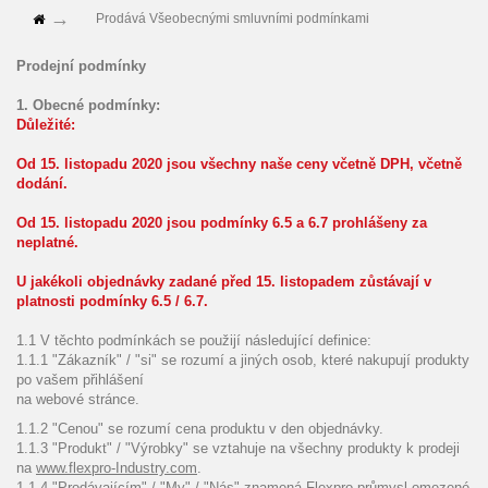
Prodává Všeobecnými smluvními podmínkami
Prodejní podmínky
1. Obecné podmínky:
Důležité:
Od 15. listopadu 2020 jsou všechny naše ceny včetně DPH, včetně
dodání.
Od 15. listopadu 2020 jsou podmínky 6.5 a 6.7 prohlášeny za
neplatné.
U jakékoli objednávky zadané před 15. listopadem zůstávají v
platnosti podmínky 6.5 / 6.7.
1.1 V těchto podmínkách se použijí následující definice:
1.1.1 "Zákazník" / "si" se rozumí a jiných osob, které nakupují produkty
po vašem přihlášení
na webové stránce.
1.1.2 "Cenou" se rozumí cena produktu v den objednávky.
1.1.3 "Produkt" / "Výrobky" se vztahuje na všechny produkty k prodeji
na
www.flexpro-Industry.com
.
1.1.4 "Prodávajícím" / "My" / "Nás" znamená Flexpro průmysl omezené