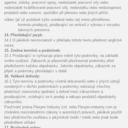
agentur, stávky, pracovní spory, nedostatek pracovní síly nebo
nedostatek kvalifikované pracovní síly, nedostatku nebo nedostupnost,
produktů nebo surovin, zpoždění při přenosu nebo jiných příčin
vůbec (ať už podobné výše uvedené nebo ne) mimo přiměřenou
kontrolu prodejce), prodávající se omluvil z výkonu v rozsahu
takových prevence.
14. Převládající jazyk:
14.1 O jakékoli nesrovnalosti v překladu tohoto textu přednost anglické
verze.
15. Změna termínů a podmínek:
15.1 Prodávající si vyhrazuje právo měnit tyto podmínky, na základě
svého uvážení. Zákazník je připomněl přezkoumat podmínky před
předložením každou objednávku. Jakmile objednávka, zákazník za
přijetí a podmínky převládající v době.
16. Veškeré dohody:
16.1 Tyto termíny a podmínky včetně dokumentů nebo z jiných zdrojů
uvedených v těchto podmínkách a podmínky nahrazují všechny
předchozí stanoviska ujednání a dohod mezi zákazníkem a
prodávajícím, vztahující se k prodeji a nákupu produktů objednávky
zákazníka.
Používání jména Flexpro Industry Ltd. nebo Flexpro-industry.com je
chráněno mezinárodními zákony o autorských právech, jakékoli použití
bez předchozího souhlasu s jakýmikoli médii / médii nebo jinak bude
předmětem stíhání.
17. Rozhodné právo: