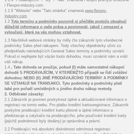
/ Flexpro-industry.com.
1.1.5 "Website" nebo "Tato stránka" znamená
www.flexpro-
Industry.com
.
1.2
Tyto termíny a podmínky pozorně si přečtěte protože obsahují
důležité informace o vaše práva a povinnosti, jakož i omezení a
vyloučení, které na vás mohou vztahovat.
1.3 Návštěvě webové stránky by měly čte zákazník tyto všeobecné
podmínky Sales před nákupem. Tedy všechny objednávky učiní za
předpokladu následujících General Sales termíny a podmínky uznání.
Pokud si nepřejete být vázán touto dohodou, musí oznámit nám a vrátí
váš nákup.
1.4
, Tato dohoda se použije, pokud (I) máte samostatné nákupní
dohodě S PRODÁVAJÍCÍM, V KTERÉMŽTO případě se řídí zvláštní
dohodou; NEBO (II) JINÉ PRODÁVAJÍCÍHO TERMÍNY A PODMÍNKY
SE VZTAHUJÍ NA TRANSAKCI. Tyto podmínky a podmínky platí
také pro pořadí umístěných u jiného druhu nákup metody.
2. Odběratel závazky:
2.1 Zákazník je povinen poskytnout úplné a aktualizované informace o
registraci na tomto webu. Pro platbu kreditní kartouregistrace, Zákazník
poskytne prodávající kreditní kartu přesné a úplné informace a
představuje a zatykače na prodávajícího, jeho používání kreditní karty
(jejichž podrobnosti byly dodány) je oprávněná a právní.
2.2 Prodávající má absolutní diskrétnost odmítnout registraci