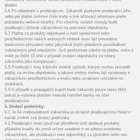
dodání.
5.6 Po objednání s prodávajícím, Zákazník poskytne prodávající jeho
nebo její platné úvěrové číslo karty a jiné účtovací informace podle
požadavku webové stránky. Pro všechny ostatní metody bude
prodávající účtovat zákazníkovi na potvrzení objednávky.
5.7 Platba za produkty objednané u naší společnosti nebo
prostřednictvím našich webových stránek musí být provedena
bankovním převodem nebo jakýmkoli jiným platebním prostředkem
zobrazeným před odesláním. Je-li poskytnuta záloha na platbu, nelze ji
vrátit po lhůtě 15 dnů v případě zrušení objednávky ze strany
zákazníka jako kompenzaci.
5.8 Prodávající may kdykoliv změnit způsob, kterým mohou provádět
platby za on-line objednávky a takové změny mohou být oznámeny k
zákazníkovi prostřednictvím e-mailu nebo oznámení umístěné na
stránkách.
5.9 V případě o propagační kupón bude zákazník pouze slevu těšit,
pokud je vybraná platební metoda transfert banky na účet
prodávajícího.
6. Dodací podmínky:
6.1 Je že zodpovědností zákazníka je oznámit prodávajícímu ihned o
každé změně své dodací podmínky.
6.2 Prodávající musí používat přiměřené úsilí dodávat produkty
přijatelné kvality do země určení uvedené v na adresu uvedenou
zákazníkem, ale prodávající není odpovědný za zpoždění nebo non