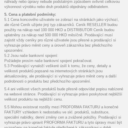
náhrady nebo úpravy nebude podstatným způsobem ovlivnit celkovou
výkonnost výrobku nebo druh produktů objednány odběratelem.
5. Cena a platební podmínky:
5.1 Cena koncového uživatele se zobrazí na stránkách jako výchozí,
ale různé Ceník užijete jiný typ zákazníků. Ceník RESELLER budou
použity na nákup nad 100 000 HKD a DISTRIBUTOR Ceník budou
uplatněny za nákup nad 500 000 HKD měsíčně. Prodávající musí
zajistit vždy ceníky pro různé uživatele jsou přesné a prodávající si
vyhrazuje právo měnit ceny a úroveň zákazníka bez předchozího
upozornění.
5.2 Jsou naše bankovní spojení:
Požádejte prosím naše bankovní spojení pokračovat.
5.3 Prodávající vynaloží veškeré úsilí k tomu, že ceny, detaily a
velikosti produktů popsané na internetových stránkách jsou
aktualizovány, ale prodávající si vyhrazuje právo měnit ceny a další
podrobnosti o produktu bez předchozího upozornění.
5.4 ani velikost všech produktů bude přesně odpovídat popisu nabízené
na webové stránce. Prodávající si vyhrazuje právo poskytovat nejbližší
velikost produktu na nejbližší cenu.
5.5 Mohou existovat rozdíly mezi PROFORMA FAKTURU a konečné
FAKTURY vzhledem k nedostatku ve skl. produktů, substituce,
speciální nabídky, denní změny cen a zvážené položky. Prodávající si
vyhrazuje právo upravit PROFORMA FAKTURU a tyto úpravy musí být
vyznačeny na konečné faktuře předložené k zákazníkovi v době