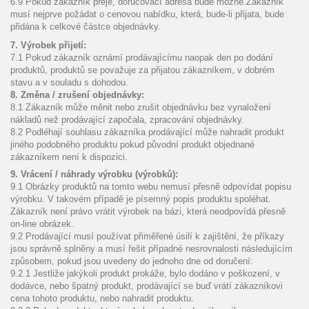
6.9
Pokud
zákazník
přeje
,
doručovací adresa
bude možné
.Zákazník
musí
nejprve
požádat o
cenovou nabídku
, která,
bude-li přijata
,
bude
přidána
k celkové částce
objednávky
.
7. Výrobek přijetí:
7.1 Pokud zákazník oznámí prodávajícímu naopak den po dodání
produktů, produktů se považuje za přijatou zákazníkem, v dobrém
stavu a v souladu s dohodou.
8. Změna / zrušení objednávky:
8.1 Zákazník může měnit nebo zrušit objednávku bez vynaložení
nákladů než prodávající započala, zpracování objednávky.
8.2 Podléhají souhlasu zákazníka prodávající může nahradit produkt
jiného podobného produktu pokud původní produkt objednané
zákazníkem není k dispozici.
9. Vrácení / náhrady výrobku (výrobků):
9.1 Obrázky produktů na tomto webu nemusí přesně odpovídat popisu
výrobku. V takovém případě je písemný popis produktu spoléhat.
Zákazník není právo vrátit výrobek na bázi, která neodpovídá přesně
on-line obrázek.
9.2 Prodávající musí používat přiměřené úsilí k zajištění, že příkazy
jsou správně splněny a musí řešit případné nesrovnalosti následujícím
způsobem, pokud jsou uvedeny do jednoho dne od doručení:
9.2.1 Jestliže jakýkoli produkt prokáže, bylo dodáno v poškození, v
dodávce, nebo špatný produkt, prodávající se buď vrátí zákazníkovi
cena tohoto produktu, nebo nahradit produktu.