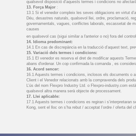
qualsevol disposició d’aquests termes i condicions no afectarà 
13. Força Major
:
13.1 Si el venedor compleix les seves obligacions en virtut d’
Déu, desastres naturals, qualsevol llei, ordre, proclamació, r
governamentals, vagues, conflictes laborals, escassetat de mà 
causes
en qualsevol cas (sigui similar a l'anterior o no) fora del con
14. Idioma predominant:
14.1 En cas de discrepància en la traducció d’aquest text, pre
15. Variació dels termes i condicions:
15.1 El venedor es reserva el dret de modificar aquests Termes
abans d'ordenar. Un cop confirmada la comanda , es considera 
16. Acord sencer:
16.1 Aquests termes i condicions, inclosos els documents o alt
Client i el Venedor relacionats amb la compravenda dels produ
L’ús del nom Flexpro Industry Ltd. o Flexpro-industry.com està 
qualsevol altra manera serà objecte de processament.
17. Llei aplicable:
17.1 Aquests termes i condicions es regiran i s’interpretaran s
Kong, sent el lloc on s’ha rebut / acceptat l’ordre / oferta del cl