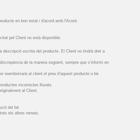
 producte en bon estat i d'acord amb l'Acord.
citat pel Client no està disponible.
escripció escrita del producte. El Client no tindrà dret a
 discrepància de la manera següent, sempre que s’informi en
dor reemborsarà al client el preu d’aquest producte o bé
productes incorrectes lliurats.
riginalment al Client.
ució del bé.
tots els altres remeis.