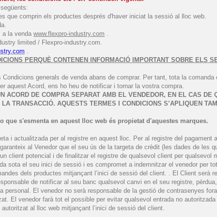
 següents:
nes que comprin els productes després d'haver iniciat la sessió al lloc web.
da.
s a la venda
www.flexpro-industry.com
.
dustry limited / Flexpro-industry.com.
ustry.com
.
ICIONS PERQUÈ CONTENEN INFORMACIÓ IMPORTANT SOBRE ELS SEUS
estes Condicions generals de venda abans de comprar. Per tant, tota la comand
er aquest Acord, ens ho heu de notificar i tornar la vostra compra.
UN ACORD DE COMPRA SEPARAT AMB EL VENDEDOR, EN EL CAS DE QU
A LA TRANSACCIÓ. AQUESTS TERMES I CONDICIONS S’APLIQUEN TA
xpro que s'esmenta en aquest lloc web és propietat d'aquestes marques.
a i actualitzada per al registre en aquest lloc. Per al registre del pagament 
 garanteix al Venedor que el seu ús de la targeta de crèdit (les dades de les qu
un client potencial i de finalitzar el registre de qualsevol client per qualsevol 
 sota el seu inici de sessió i es compromet a indemnitzar el venedor per tote
ndes dels productes mitjançant l’inici de sessió del client. . El Client serà re
esponsable de notificar al seu banc qualsevol canvi en el seu registre, pèrdua, 
ya personal. El venedor no serà responsable de la gestió de contrasenyes fora 
zat. El venedor farà tot el possible per evitar qualsevol entrada no autoritzad
toritzat al lloc web mitjançant l’inici de sessió del client.