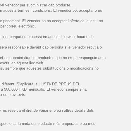
 del venedor per subministrar cap producte.
en aquests termes i condicions. El venedor pot acceptar o no
 de pagament. El venedor no ha acceptat l’oferta del client i no
per correu electrònic.
client perquè es processi en aquest lloc web, haureu de
o serà responsable davant cap persona si el venedor rebutja o
dret de subministrar els productes que no es corresponguin amb
escriu en aquest lloc web.
 avís, sempre que aquestes substitucions o modificacions no
reus diferent. S’aplicarà la LLISTA DE PREUS DEL
a 500.000 HKD mensuals. El venedor sempre s’ha
sense previ avís.
 es reserva el dret de variar el preu i altres detalls dels
roporcionar la mida del producte més propera al preu més