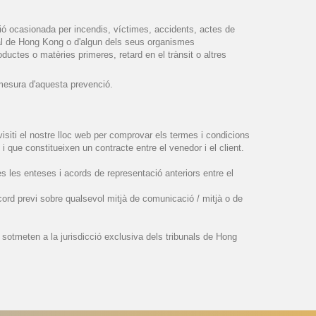
ció ocasionada per incendis, víctimes, accidents, actes de
cial de Hong Kong o d'algun dels seus organismes
uctes o matèries primeres, retard en el trànsit o altres
a mesura d'aquesta prevenció.
siti el nostre lloc web per comprovar els termes i condicions
que constitueixen un contracte entre el venedor i el client.
s les enteses i acords de representació anteriors entre el
acord previ sobre qualsevol mitjà de comunicació / mitjà o de
 sotmeten a la jurisdicció exclusiva dels tribunals de Hong