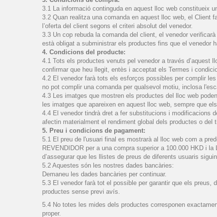
3.1 La informació continguda en aquest lloc web constitueix un
3.2 Quan realitza una comanda en aquest lloc web, el Client f
l’oferta del client segons el criteri absolut del venedor.
3.3 Un cop rebuda la comanda del client, el venedor verificarà l
està obligat a subministrar els productes fins que el venedor h
4. Condicions del producte:
4.1 Tots els productes venuts pel venedor a través d’aquest l
confirmar que heu llegit, entès i acceptat els Termes i condic
4.2 El venedor farà tots els esforços possibles per complir le
no pot complir una comanda per qualsevol motiu, inclosa l'es
4.3 Les imatges que mostren els productes del lloc web poden 
les imatges que apareixen en aquest lloc web, sempre que els
4.4 El venedor tindrà dret a fer substitucions i modificacions
afectin materialment el rendiment global dels productes o del t
5. Preu i condicions de pagament:
5.1 El preu de l'usuari final es mostrarà al lloc web com a pre
REVENDIDOR per a una compra superior a 100.000 HKD i la
d’assegurar que les llistes de preus de diferents usuaris siguin 
5.2 Aquestes són les nostres dades bancàries:
Demaneu les dades bancàries per continuar.
5.3 El venedor farà tot el possible per garantir que els preus, d
productes sense previ avís.
5.4 No totes les mides dels productes corresponen exactament 
proper.