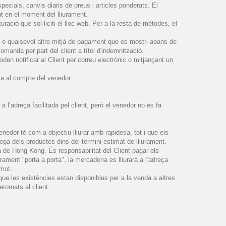
ials, canvis diaris de preus i articles ponderats. El
 en el moment del lliurament.
ració que sol·liciti el lloc web. Per a la resta de mètodes, el
a o qualsevol altre mitjà de pagament que es mostri abans de
manda per part del client a títol d'indemnització.
n notificar al Client per correu electrònic o mitjançant un
a al compte del venedor.
 l’adreça facilitada pel client, però el venedor no es fa
nedor té com a objectiu lliurar amb rapidesa, tot i que els
ega dels productes dins del termini estimat de lliurament.
a de Hong Kong. És responsabilitat del Client pagar els
rament "porta a porta", la mercaderia es lliurarà a l’adreça
emot.
que les existències estan disponibles per a la venda a altres
etornats al client.