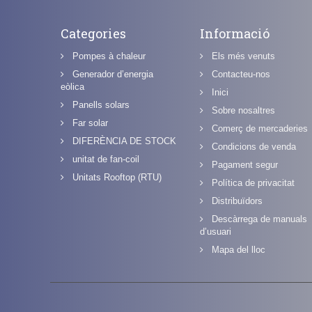
Categories
Informació
Pompes à chaleur
Els més venuts
Generador d’energia
Contacteu-nos
eòlica
Inici
Panells solars
Sobre nosaltres
Far solar
Comerç de mercaderies
DIFERÈNCIA DE STOCK
Condicions de venda
unitat de fan-coil
Pagament segur
Unitats Rooftop (RTU)
Política de privacitat
Distribuïdors
Descàrrega de manuals
d’usuari
Mapa del lloc