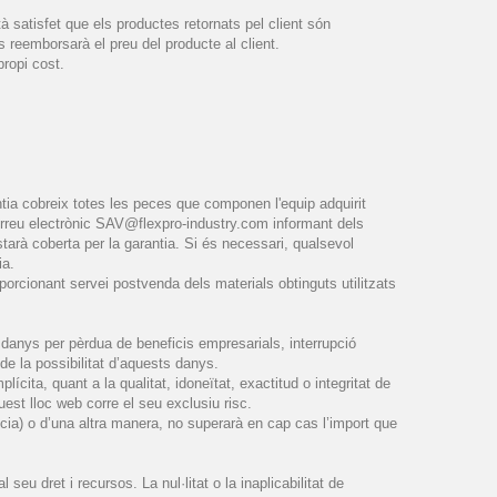
tà satisfet que els productes retornats pel client són
reemborsarà el preu del producte al client.
propi cost.
antia cobreix totes les peces que componen l'equip adquirit
correu electrònic SAV@flexpro-industry.com informant dels
arà coberta per la garantia. Si és necessari, qualsevol
ia.
porcionant servei postvenda dels materials obtinguts utilitzats
 danys per pèrdua de beneficis empresarials, interrupció
 de la possibilitat d’aquests danys.
cita, quant a la qualitat, idoneïtat, exactitud o integritat de
est lloc web corre el seu exclusiu risc.
ncia) o d’una altra manera, no superarà en cap cas l’import que
eu dret i recursos. La nul·litat o la inaplicabilitat de