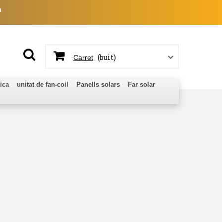
u
(buit)
Carret
ica
unitat de fan-coil
Panells solars
Far solar