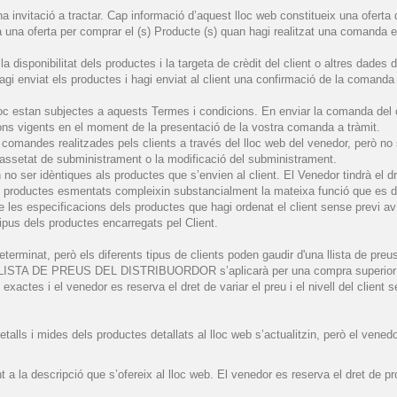
a invitació a tractar. Cap informació d’aquest lloc web constitueix una oferta
a una oferta per comprar el (s) Producte (s) quan hagi realitzat una comanda 
a disponibilitat dels productes i la targeta de crèdit del client o altres dades
agi enviat els productes i hagi enviat al client una confirmació de la comanda 
loc estan subjectes a aquests Termes i condicions. En enviar la comanda del 
ions vigents en el moment de la presentació de la vostra comanda a tràmit.
s comandes realitzades pels clients a través del lloc web del venedor, però n
cassetat de subministrament o la modificació del subministrament.
no ser idèntiques als productes que s’envien al client. El Venedor tindrà el 
 productes esmentats compleixin substancialment la mateixa funció que es d
 de les especificacions dels productes que hagi ordenat el client sense previ
ipus dels productes encarregats pel Client.
determinat, però els diferents tipus de clients poden gaudir d'una llista de p
 LISTA DE PREUS DEL DISTRIBUORDOR s’aplicarà per una compra superior 
exactes i el venedor es reserva el dret de variar el preu i el nivell del client 
etalls i mides dels productes detallats al lloc web s’actualitzin, però el venedor
a la descripció que s’ofereix al lloc web. El venedor es reserva el dret de p