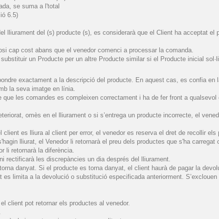
ada,
se
suma a l'total
ió 6.5)
 del lliurament del (s) producte (s), es considerarà que el Client ha acceptat el
uposi cap cost abans que el venedor comenci a processar la comanda.
bstituir un Producte per un altre Producte similar si el Producte inicial sol·li
ndre exactament a la descripció del producte. En aquest cas, es confia en la d
b la seva imatge en línia.
e que les comandes es compleixen correctament i ha de fer front a qualsevol
eteriorat, omès en el lliurament o si s’entrega un producte incorrecte, el vene
ient es lliura al client per error, el venedor es reserva el dret de recollir els 
hagin lliurat, el Venedor li retornarà el preu dels productes que s'ha carregat o
 li retornarà la diferència.
 rectificarà les discrepàncies un dia després del lliurament.
orna danyat. Si el producte es torna danyat, el client haurà de pagar la devol
t es limita a la devolució o substitució especificada anteriorment. S’exclouen 
 el client pot retornar els productes al venedor.
.