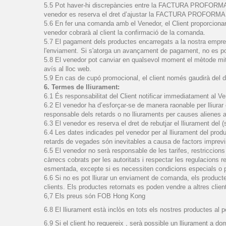
5.5 Pot haver-hi discrepàncies entre la FACTURA PROFORMA i l
venedor es reserva el dret d’ajustar la FACTURA PROFORMA i
5.6 En fer una comanda amb el Venedor, el Client proporcionarà 
venedor cobrarà al client la confirmació de la comanda.
5.7 El pagament dels productes encarregats a la nostra empres
l'enviament. Si s'atorga un avançament de pagament, no es podr
5.8 El venedor pot canviar en qualsevol moment el mètode mitj
avís al lloc web.
5.9 En cas de cupó promocional, el client només gaudirà del 
6. Termes de lliurament:
6.1 És responsabilitat del Client notificar immediatament al V
6.2 El venedor ha d’esforçar-se de manera raonable per lliurar 
responsable dels retards o no lliuraments per causes alienes a
6.3 El venedor es reserva el dret de rebutjar el lliurament del (
6.4 Les dates indicades pel venedor per al lliurament del prod
retards de vegades són inevitables a causa de factors imprevis
6.5 El venedor no serà responsable de les tarifes, restriccion
càrrecs cobrats per les autoritats i respectar les regulacions r
esmentada, excepte si es necessiten condicions especials o pr
6.6 Si no es pot lliurar un enviament de comanda, els productes
clients. Els productes retornats es poden vendre a altres clients
6,7 Els preus són FOB Hong Kong
6.8 El
lliurament està
inclòs
en tots els nostres productes
al p
6.9
Si el client ho
requereix
,
serà
possible
un
lliurament
a domi