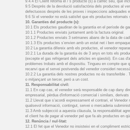
9.4.4 El Client retorna el / s producte (s) a càrrec seu, que i
9.5 Després de la devolució satisfactòria dels productes al vene
defectuosos després de les proves i inspeccions adequades el
9.6 Si el venedor no està satisfet que els productes retornats s
10. Garanties del producte (s):
10.1 Els productes gaudiran de la garantia en el període de g
10.1.1 Productes enviats juntament amb la factura original.
10.1.2 Productes enviats 3 setmanes abans de la data de caduc
10.1.3 Els productes s’envien amb un estat net i ben empaque
10.2 La garantia difereix amb els productes, el venedor repararà
10.2.1 La durada de la garantia és de 3 anys en tots els produc
(excepte el gas refrigerant dels articles en qüestió). En cas 
problemes trobats amb el dispositiu. Tingueu en compte que qua
recanvi que el servei postvenda del venedor consideri necessàri
10.2.2 La garantia dels nostres productes no és transferible . 
o mitjançant un tercer, però a un cost.
11. Responsabilitat civil:
11.1 En cap cas, el venedor serà responsable de cap dany direc
empresarial, pèrdua d'informació comercial i similars, derivats d
11.2 Llevat que s’acordi expressament el contrari, el Venedor no
qualsevol informació, contingut, servei o mercaderia subminist
11.3 Amb subjecció a aquesta clàusula, la responsabilitat agre
el client ha de pagar al venedor pel que fa als productes en qü
12. Renúncia / nul·litat:
12.1 El fet que el Venedor no insisteixi en el compliment estric