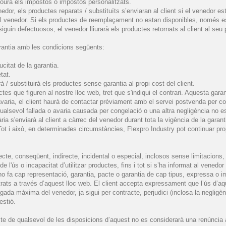
nclourà els impostos o impostos personalitzats.
dor, els productes reparats / substituïts s’enviaran al client si el venedor es
 venedor. Si els productes de reemplaçament no estan disponibles, només es 
iguin defectuosos, el venedor lliurarà els productes retornats al client al seu 
arantia amb les condicions següents:
itat de la garantia.
tat.
 / substituirà els productes sense garantia al propi cost del client.
tes que figuren al nostre lloc web, tret que s'indiqui el contrari. Aquesta gar
d'avaria, el client haurà de contactar prèviament amb el servei postvenda per 
lsevol fallada o avaria causada per congelació o una altra negligència no est
a s'enviarà al client a càrrec del venedor durant tota la vigència de la garant
Tot i això, en determinades circumstàncies, Flexpro Industry pot continuar pro
te, conseqüent, indirecte, incidental o especial, inclosos sense limitacions,
e l'ús o incapacitat d’utilitzar productes, fins i tot si s’ha informat al venedor
 fa cap representació, garantia, pacte o garantia de cap tipus, expressa o implí
rats a través d’aquest lloc web. El client accepta expressament que l’ús d’aqu
gada màxima del venedor, ja sigui per contracte, perjudici (inclosa la negligè
estió.
te de qualsevol de les disposicions d’aquest no es considerarà una renúncia al s