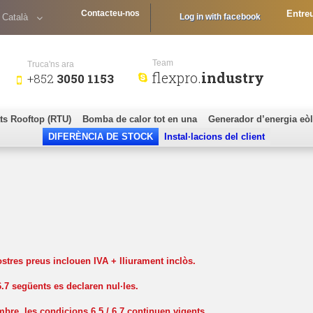
Contacteu-nos
Entre
Català
Log in with facebook
Team
Truca'ns ara
flexpro.
industry
+852
3050 1153
ts Rooftop (RTU)
Bomba de calor tot en una
Generador d’energia eòl
DIFERÈNCIA DE STOCK
Instal·lacions del client
ostres preus inclouen IVA + lliurament inclòs.
6.7 següents es declaren nul·les.
re, les condicions 6.5 / 6.7 continuen vigents.