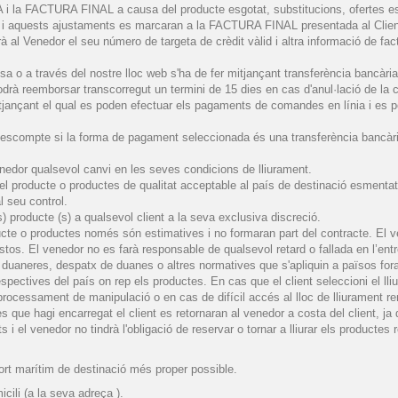
a FACTURA FINAL a causa del producte esgotat, substitucions, ofertes espec
 aquests ajustaments es marcaran a la FACTURA FINAL presentada al Client
al Venedor el seu número de targeta de crèdit vàlid i altra informació de factu
a o a través del nostre lloc web s'ha de fer mitjançant transferència bancàri
à reemborsar transcorregut un termini de 15 dies en cas d'anul·lació de la co
ançant el qual es poden efectuar els pagaments de comandes en línia i es pode
descompte si la forma de pagament seleccionada és una transferència bancàri
enedor qualsevol canvi en les seves condicions de lliurament.
el producte o productes de qualitat acceptable al país de destinació esmentat a
l seu control.
s) producte (s) a qualsevol client a la seva exclusiva discreció.
ucte o productes només són estimatives i no formaran part del contracte. El ve
tos. El venedor no es farà responsable de qualsevol retard o fallada en l’entr
s duaneres, despatx de duanes o altres normatives que s'apliquin a països for
espectives del país on rep els productes. En cas que el client seleccioni el lliu
ocessament de manipulació o en cas de difícil accés al lloc de lliurament r
 que hagi encarregat el client es retornaran al venedor a costa del client, ja 
 i el venedor no tindrà l'obligació de reservar o tornar a lliurar els productes r
ort marítim de destinació més proper possible.
cili (a la seva
adreça
).