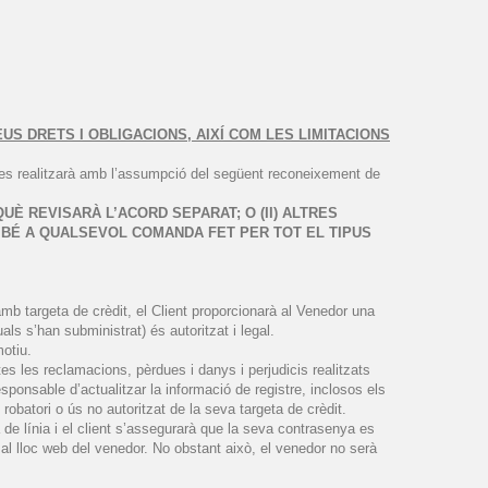
 DRETS I OBLIGACIONS, AIXÍ COM LES LIMITACIONS
a es realitzarà amb l’assumpció del següent reconeixement de
È REVISARÀ L’ACORD SEPARAT; O (II) ALTRES
MBÉ A QUALSEVOL COMANDA FET PER TOT EL TIPUS
amb targeta de crèdit, el Client proporcionarà al Venedor una
als s’han subministrat) és autoritzat i legal.
motiu.
s les reclamacions, pèrdues i danys i perjudicis realitzats
sponsable d’actualitzar la informació de registre, inclosos els
robatori o ús no autoritzat de la seva targeta de crèdit.
de línia i el client s’assegurarà que la seva contrasenya es
a al lloc web del venedor. No obstant això, el venedor no serà