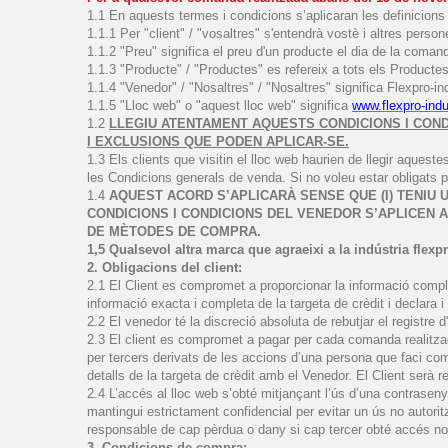
1.1 En aquests termes i condicions s’aplicaran les definicions
1.1.1 Per "client" / "vosaltres" s'entendrà vostè i altres perso
1.1.2 "Preu" significa el preu d'un producte el dia de la coman
1.1.3 "Producte" / "Productes" es refereix a tots els Producte
1.1.4 "Venedor" / "Nosaltres" / "Nosaltres" significa Flexpro-in
1.1.5 "Lloc web" o "aquest lloc web" significa
www.flexpro-ind
1.2
LLEGIU ATENTAMENT AQUESTS CONDICIONS I COND
I EXCLUSIONS QUE PODEN APLICAR-SE.
1.3 Els clients que visitin el lloc web haurien de llegir aqu
les Condicions generals de venda. Si no voleu estar obligats p
1.4
AQUEST ACORD S’APLICARÀ SENSE QUE (I) TENIU 
CONDICIONS I CONDICIONS DEL VENEDOR S’APLICEN 
DE MÈTODES DE COMPRA.
1,5 Qualsevol altra marca que agraeixi a la indústria fle
2. Obligacions del client:
2.1 El Client es compromet a proporcionar la informació complet
informació exacta i completa de la targeta de crèdit i declara i
2.2 El venedor té la discreció absoluta de rebutjar el registre d'
2.3 El client es compromet a pagar per cada comanda realitzada
per tercers derivats de les accions d’una persona que faci coma
detalls de la targeta de crèdit amb el Venedor. El Client serà r
2.4 L’accés al lloc web s’obté mitjançant l’ús d’una contrasen
mantingui estrictament confidencial per evitar un ús no autorit
responsable de cap pèrdua o dany si cap tercer obté accés no au
3. Condicions de compra: