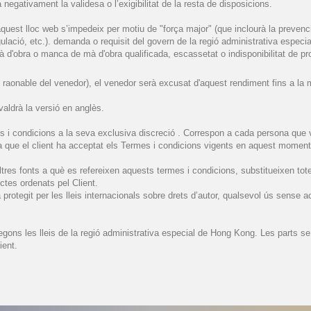
negativament la validesa o l’exigibilitat de la resta de disposicions.
aquest lloc web s’impedeix per motiu de "força major" (que inclourà la preven
egulació, etc.). demanda o requisit del govern de la regió administrativa espe
d'obra o manca de mà d'obra qualificada, escassetat o indisponibilitat de prod
trol raonable del venedor), el venedor serà excusat d'aquest rendiment fins a l
valdrà la versió en anglès.
 i condicions a la seva exclusiva discreció . Correspon a cada persona que vi
que el client ha acceptat els Termes i condicions vigents en aquest moment i 
res fonts a què es refereixen aquests termes i condicions, substitueixen tote
ctes ordenats pel Client.
protegit per les lleis internacionals sobre drets d’autor, qualsevol ús sense 
egons les lleis de la regió administrativa especial de Hong Kong. Les parts se
ient.