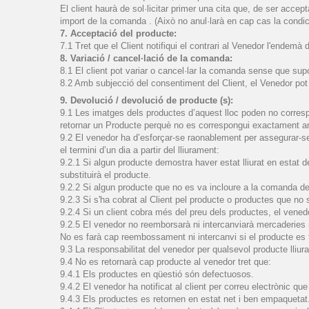
El client
haurà de
sol·licitar
primer
una cita
que, de ser
accept
import de la comanda
.
(Això no anul·larà en cap cas la condic
7. Acceptació del producte:
7.1 Tret que el Client notifiqui el contrari al Venedor l'endemà
8. Variació / cancel·lació de la comanda:
8.1 El client pot variar o cancel·lar la comanda sense que s
8.2 Amb subjecció del consentiment del Client, el Venedor pot su
9. Devolució / devolució de producte (s):
9.1 Les imatges dels productes d’aquest lloc poden no correspo
retornar un Producte perquè no es correspongui exactament am
9.2 El venedor ha d’esforçar-se raonablement per assegurar-s
el termini d’un dia a partir del lliurament:
9.2.1 Si algun producte demostra haver estat lliurat en estat d
substituirà el producte.
9.2.2 Si algun producte que no es va incloure a la comanda del cl
9.2.3 Si s'ha cobrat al Client pel producte o productes que no s'
9.2.4 Si un client cobra més del preu dels productes, el venedor
9.2.5 El venedor no reemborsarà ni intercanviarà mercaderies ni
No es farà cap reembossament ni intercanvi si el producte es t
9.3 La responsabilitat del venedor per qualsevol producte lliura
9.4 No es retornarà cap producte al venedor tret que:
9.4.1 Els productes en qüestió són defectuosos.
9.4.2 El venedor ha notificat al client per correu electrònic que
9.4.3 Els productes es retornen en estat net i ben empaquetat