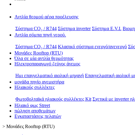
Αντλία θερμού αέρα προέλευσης
Σύστημα CO₂ / R744
Σύστημα inverter
Σύστημα E.V.I.
Βιομη
Αντλία σόμπα πηγή νερού.
Σύστημα CO₂ / R744
Κλασικό σύστημα ενεργό/ανενεργό
Σύσ
Μονάδες Rooftop (RTU)
Όλα σε μία αντλία θερμότητας
Ηλεκτροπαραγωγό ζεύγος άνεμος
Ημι επαγγελματικό αιολική μηχανή
Επαγγελματική αιολική μ
μονάδα πηνίο ανεμιστήρα
Ηλιακούς συλλέκτες
Φωτοβολταϊκά ηλιακούς συλλέκτες Kit
Σχετικά με inverter η
Ηλιακό φως Street
πώληση αποθεμάτων
Εγκαταστάσεις πελατών
>
Μονάδες Rooftop (RTU)