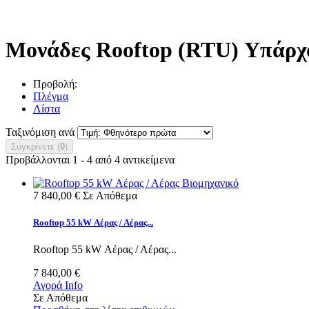
Μονάδες Rooftop (RTU)
Υπάρχο
Προβολή:
Πλέγμα
Λίστα
Ταξινόμιση ανά
Συγκρίνετε (
0
)
Προβάλλονται 1 - 4 από 4 αντικείμενα
7 840,00 €
Σε Απόθεμα
Rooftop 55 kW Αέρας / Αέρας...
Rooftop 55 kW Αέρας / Αέρας...
7 840,00 €
Αγορά
Info
Σε Απόθεμα