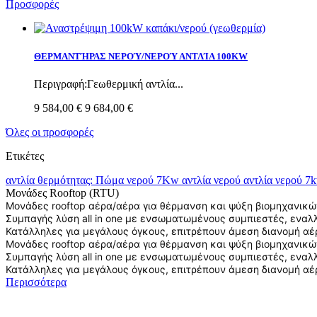
Προσφορές
ΘΕΡΜΑΝΤΉΡΑΣ ΝΕΡΟΎ/ΝΕΡΟΎ ΑΝΤΛΊΑ 100KW
Περιγραφή:Γεωθερμική αντλία...
9 584,00 €
9 684,00 €
Όλες οι προσφορές
Ετικέτες
αντλία θερμότητας:
Πώμα νερού 7Kw
αντλία νερού αντλία νερού 
Μονάδες Rooftop (RTU)
Μονάδες rooftop αέρα/αέρα για θέρμανση και ψύξη βιομηχανικών
Συμπαγής λύση all in one με ενσωματωμένους συμπιεστές, εναλ
Κατάλληλες για μεγάλους όγκους, επιτρέπουν άμεση διανομή αέρ
Μονάδες rooftop αέρα/αέρα για θέρμανση και ψύξη βιομηχανικών
Συμπαγής λύση all in one με ενσωματωμένους συμπιεστές, εναλ
Κατάλληλες για μεγάλους όγκους, επιτρέπουν άμεση διανομή αέρ
Περισσότερα