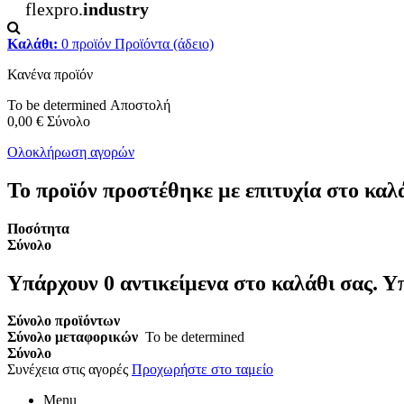
flexpro.
industry
Καλάθι:
0
προϊόν
Προϊόντα
(άδειο)
Κανένα προϊόν
To be determined
Αποστολή
0,00 €
Σύνολο
Ολοκλήρωση αγορών
Το προϊόν προστέθηκε με επιτυχία στο καλ
Ποσότητα
Σύνολο
Υπάρχουν
0
αντικείμενα στο καλάθι σας.
Υπ
Σύνολο προϊόντων
Σύνολο μεταφορικών
To be determined
Σύνολο
Συνέχεια στις αγορές
Προχωρήστε στο ταμείο
Menu