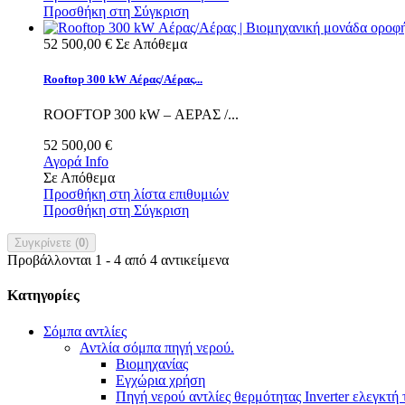
Προσθήκη στη Σύγκριση
52 500,00 €
Σε Απόθεμα
Rooftop 300 kW Αέρας/Αέρας...
ROOFTOP 300 kW – ΑΕΡΑΣ /...
52 500,00 €
Αγορά
Info
Σε Απόθεμα
Προσθήκη στη λίστα επιθυμιών
Προσθήκη στη Σύγκριση
Συγκρίνετε (
0
)
Προβάλλονται 1 - 4 από 4 αντικείμενα
Κατηγορίες
Σόμπα αντλίες
Αντλία σόμπα πηγή νερού.
Βιομηχανίας
Εγχώρια χρήση
Πηγή νερού αντλίες θερμότητας Inverter ελεγκτή