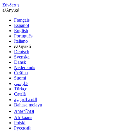
Σύνδεση
ελληνικά
Français
Español
English
Português
Italiano
ελληνικά
Deutsch
Svenska
Dansk
Nederlands
Čeština
Suomi
فارسى
Türkçe
Català
اللغة العربية
Bahasa melayu
ภาษาไทย
Afrikaans
Polski
Русский