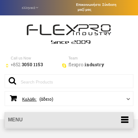
Επικοινωνήστε
Σύνδεση
ελληνικά
μαζί μας
Call us Now
Team
+852
3050 1153
flexpro.
industry
(άδειο)
Καλάθι:
MENU