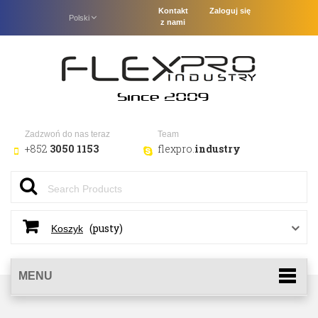
Kontakt
Zaloguj się
Polski
z nami
Zadzwoń do nas teraz
Team
+852
3050 1153
flexpro.
industry
(pusty)
Koszyk
MENU