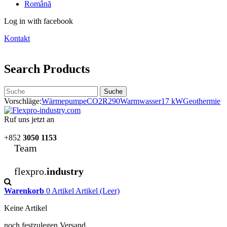
Română
Log in with facebook
Kontakt
Search Products
Suche
Vorschläge:
Wärmepumpe
CO2
R290
Warmwasser
17 kW
Geothermie
Ruf uns jetzt an
+852
3050 1153
Team
flexpro.
industry
Warenkorb
0
Artikel
Artikel
(Leer)
Keine Artikel
noch festzulegen
Versand