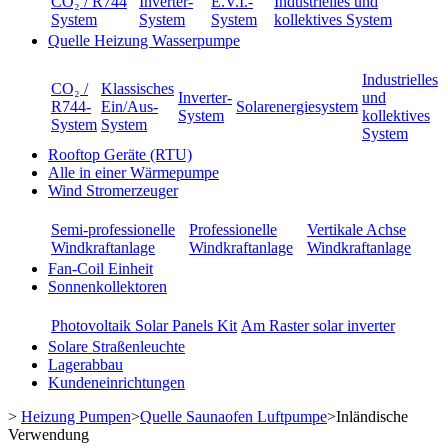
CO₂ / R744
Inverter-
E.V.I.-
Industrielles und
System
System
System
kollektives System
Quelle Heizung Wasserpumpe
Industrielles
CO₂ /
Klassisches
Inverter-
und
R744-
Ein/Aus-
Solarenergiesystem
System
kollektives
System
System
System
Rooftop Geräte (RTU)
Alle in einer Wärmepumpe
Wind Stromerzeuger
Semi-professionelle
Professionelle
Vertikale Achse
Windkraftanlage
Windkraftanlage
Windkraftanlage
Fan-Coil Einheit
Sonnenkollektoren
Photovoltaik Solar Panels Kit
Am Raster solar inverter
Solare Straßenleuchte
Lagerabbau
Kundeneinrichtungen
>
Heizung Pumpen
>
Quelle Saunaofen Luftpumpe
>
Inländische
Verwendung