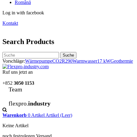
Română
Log in with facebook
Kontakt
Search Products
Suche
Vorschläge:
Wärmepumpe
CO2
R290
Warmwasser
17 kW
Geothermie
Ruf uns jetzt an
+852
3050 1153
Team
flexpro.
industry
Warenkorb
0
Artikel
Artikel
(Leer)
Keine Artikel
noch festzulegen
Versand