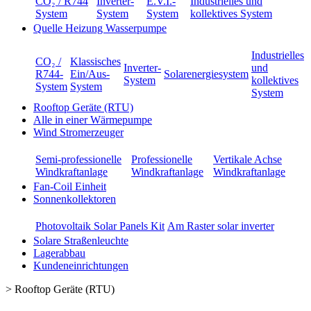
CO₂ / R744
Inverter-
E.V.I.-
Industrielles und
System
System
System
kollektives System
Quelle Heizung Wasserpumpe
Industrielles
CO₂ /
Klassisches
Inverter-
und
R744-
Ein/Aus-
Solarenergiesystem
System
kollektives
System
System
System
Rooftop Geräte (RTU)
Alle in einer Wärmepumpe
Wind Stromerzeuger
Semi-professionelle
Professionelle
Vertikale Achse
Windkraftanlage
Windkraftanlage
Windkraftanlage
Fan-Coil Einheit
Sonnenkollektoren
Photovoltaik Solar Panels Kit
Am Raster solar inverter
Solare Straßenleuchte
Lagerabbau
Kundeneinrichtungen
>
Rooftop Geräte (RTU)