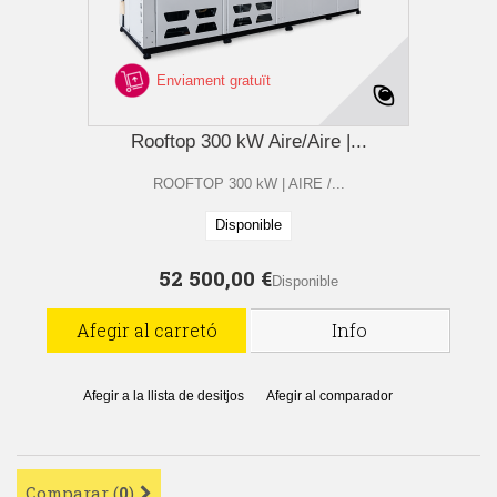
Enviament gratuït
Rooftop 300 kW Aire/Aire |...
ROOFTOP 300 kW | AIRE /...
Disponible
52 500,00 €
Disponible
Afegir al carretó
Info
Afegir a la llista de desitjos
Afegir al comparador
Comparar (
0
)