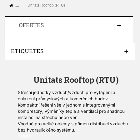
Unitats Rooftop (RTU)
OFERTES
ETIQUETES
Unitats Rooftop (RTU)
Střešní jednotky vzduch/vzduch pro vytápění a
chlazení průmyslových a komerčních budov.
Kompaktní řešení vše v jednom s integrovanými
kompresory, výměníky tepla a ventilací pro snadnou
instalaci na střechu nebo ven.
Vhodné pro velké objemy s přímou distribucí vzduchu
bez hydraulického systému.
Detalls