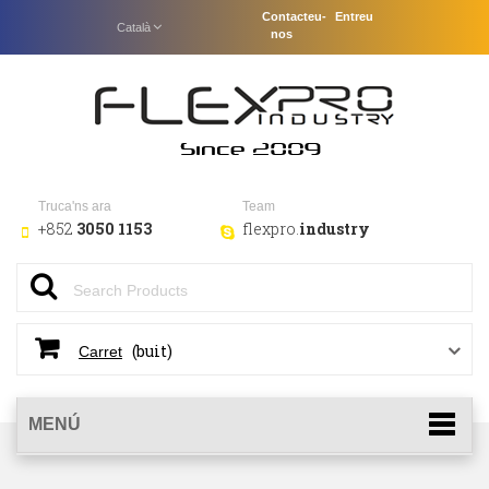
Contacteu-
Entreu
Català
nos
Truca'ns ara
Team
+852
3050 1153
flexpro.
industry
(buit)
Carret
MENÚ