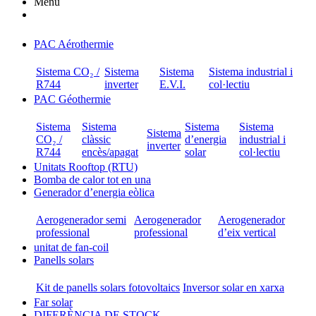
Menú
PAC Aérothermie
Sistema CO₂ /
Sistema
Sistema
Sistema industrial i
R744
inverter
E.V.I.
col·lectiu
PAC Géothermie
Sistema
Sistema
Sistema
Sistema
Sistema
CO₂ /
clàssic
d’energia
industrial i
inverter
R744
encès/apagat
solar
col·lectiu
Unitats Rooftop (RTU)
Bomba de calor tot en una
Generador d’energia eòlica
Aerogenerador semi
Aerogenerador
Aerogenerador
professional
professional
d’eix vertical
unitat de fan-coil
Panells solars
Kit de panells solars fotovoltaics
Inversor solar en xarxa
Far solar
DIFERÈNCIA DE STOCK