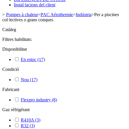
Instal·lacions del client
>
Pompes à chaleur
>
PAC Aérothermie
>
Indústria
>
Per a piscines
col·lectives o grans conques
Catàleg
Filtres habilitats:
Disponibilitat
En estoc
(17)
Condició
Nou
(17)
Fabricant
Flexpro industry
(8)
Gaz réfrigérant
R410A
(3)
R32
(3)