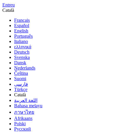
Entreu
Català
Français
Español
English
Português
Italiano
ελληνικά
Deutsch
Svenska
Dansk
Nederlands
Čeština
Suomi
فارسى
Türkçe
Català
اللغة العربية
Bahasa melayu
ภาษาไทย
Afrikaans
Polski
Русский