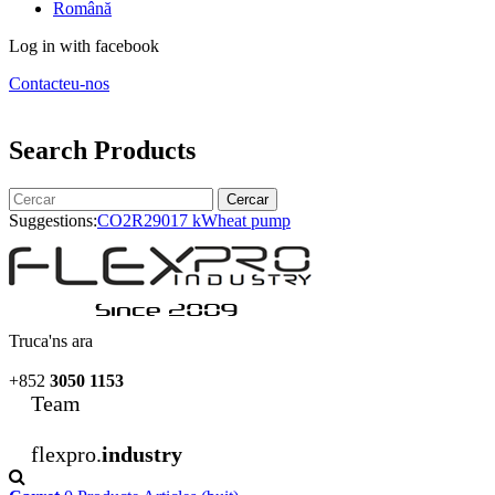
Română
Log in with facebook
Contacteu-nos
Search Products
Cercar
Suggestions:
CO2
R290
17 kW
heat pump
Truca'ns ara
+852
3050 1153
Team
flexpro.
industry