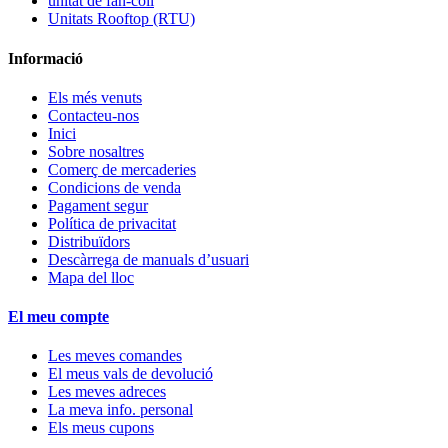
unitat de fan-coil
Unitats Rooftop (RTU)
Informació
Els més venuts
Contacteu-nos
Inici
Sobre nosaltres
Comerç de mercaderies
Condicions de venda
Pagament segur
Política de privacitat
Distribuïdors
Descàrrega de manuals d’usuari
Mapa del lloc
El meu compte
Les meves comandes
El meus vals de devolució
Les meves adreces
La meva info. personal
Els meus cupons