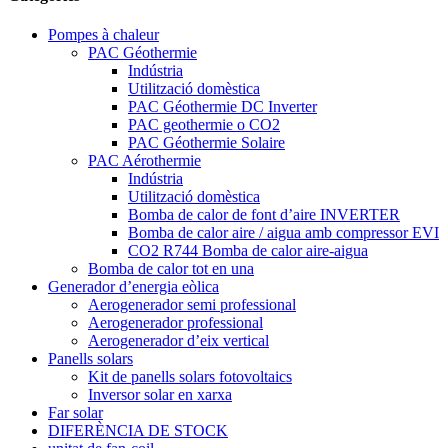
Pompes à chaleur
PAC Géothermie
Indústria
Utilització domèstica
PAC Géothermie DC Inverter
PAC geothermie o CO2
PAC Géothermie Solaire
PAC Aérothermie
Indústria
Utilització domèstica
Bomba de calor de font d’aire INVERTER
Bomba de calor aire / aigua amb compressor EVI
CO2 R744 Bomba de calor aire-aigua
Bomba de calor tot en una
Generador d’energia eòlica
Aerogenerador semi professional
Aerogenerador professional
Aerogenerador d’eix vertical
Panells solars
Kit de panells solars fotovoltaics
Inversor solar en xarxa
Far solar
DIFERÈNCIA DE STOCK