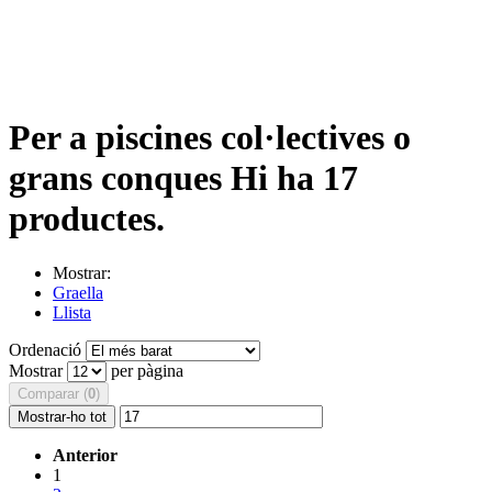
Per a piscines col·lectives o
grans conques
Hi ha 17
productes.
Mostrar:
Graella
Llista
Ordenació
Mostrar
per pàgina
Comparar (
0
)
Mostrar-ho tot
Anterior
1