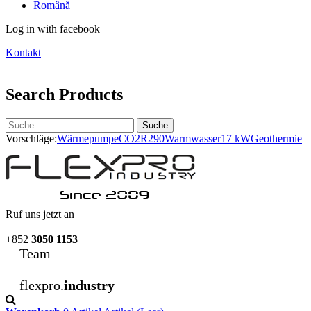
Română
Log in with facebook
Kontakt
Search Products
Suche
Vorschläge:
Wärmepumpe
CO2
R290
Warmwasser
17 kW
Geothermie
Ruf uns jetzt an
+852
3050 1153
Team
flexpro.
industry