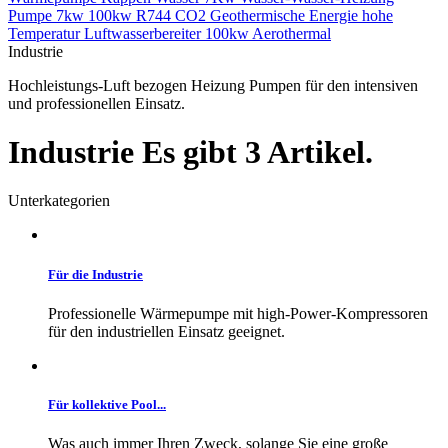
Pumpe 7kw
100kw
R744
CO2
Geothermische Energie
hohe
Temperatur
Luftwasserbereiter 100kw
Aerothermal
Industrie
Hochleistungs-Luft bezogen Heizung Pumpen für den intensiven
und professionellen Einsatz.
Industrie
Es gibt 3 Artikel.
Unterkategorien
Für die Industrie
Professionelle Wärmepumpe mit high-Power-Kompressoren
für den industriellen Einsatz geeignet.
Für kollektive Pool...
Was auch immer Ihren Zweck, solange Sie eine große