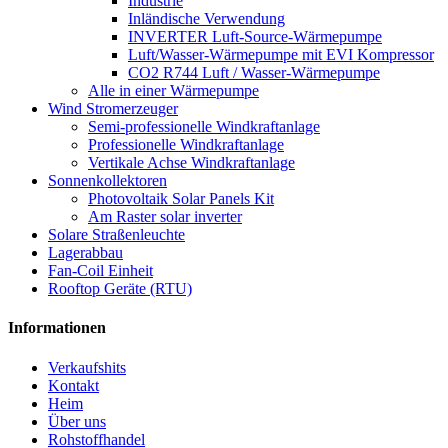
Industrie
Inländische Verwendung
INVERTER Luft-Source-Wärmepumpe
Luft/Wasser-Wärmepumpe mit EVI Kompressor
CO2 R744 Luft / Wasser-Wärmepumpe
Alle in einer Wärmepumpe
Wind Stromerzeuger
Semi-professionelle Windkraftanlage
Professionelle Windkraftanlage
Vertikale Achse Windkraftanlage
Sonnenkollektoren
Photovoltaik Solar Panels Kit
Am Raster solar inverter
Solare Straßenleuchte
Lagerabbau
Fan-Coil Einheit
Rooftop Geräte (RTU)
Informationen
Verkaufshits
Kontakt
Heim
Über uns
Rohstoffhandel