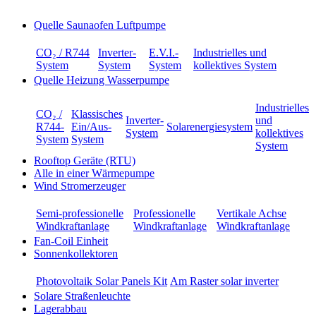
Quelle Saunaofen Luftpumpe
CO₂ / R744
Inverter-
E.V.I.-
Industrielles und
System
System
System
kollektives System
Quelle Heizung Wasserpumpe
Industrielles
CO₂ /
Klassisches
Inverter-
und
R744-
Ein/Aus-
Solarenergiesystem
System
kollektives
System
System
System
Rooftop Geräte (RTU)
Alle in einer Wärmepumpe
Wind Stromerzeuger
Semi-professionelle
Professionelle
Vertikale Achse
Windkraftanlage
Windkraftanlage
Windkraftanlage
Fan-Coil Einheit
Sonnenkollektoren
Photovoltaik Solar Panels Kit
Am Raster solar inverter
Solare Straßenleuchte
Lagerabbau