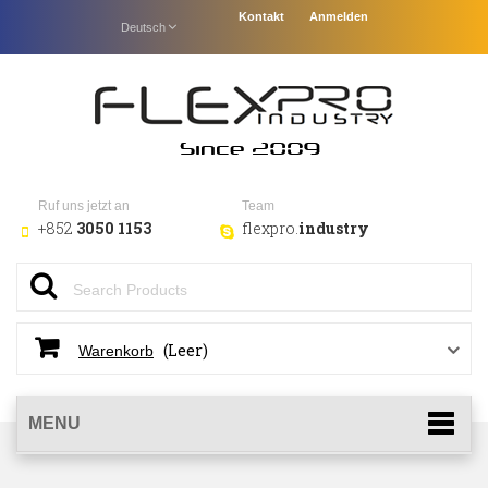
Kontakt
Anmelden
Deutsch
Ruf uns jetzt an
Team
+852
3050 1153
flexpro.
industry
(Leer)
Warenkorb
MENU