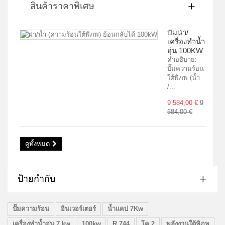
สินค้าราคาพิเศษ
ปั๊มน้ำ/
เครื่องทำน้ำ
อุ่น 100KW
คำอธิบาย:
ปั๊มความร้อน
ใต้พิภพ (น้ำ
/...
9 584,00 €
9
684,00 €
ดูทั้งหมด
ป้ายกำกับ
ปั๊มความร้อน
อินเวอร์เตอร์
น้ำแคป 7Kw
เครื่องทำน้ำอุ่น 7 kw
100kw
R 744
โค 2
พลังงานใต้พิภพ