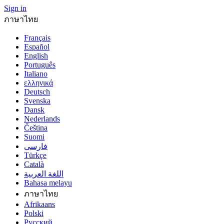
Sign in
ภาษาไทย
Français
Español
English
Português
Italiano
ελληνικά
Deutsch
Svenska
Dansk
Nederlands
Čeština
Suomi
فارسى
Türkçe
Català
اللغة العربية
Bahasa melayu
ภาษาไทย
Afrikaans
Polski
Русский