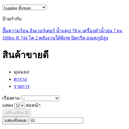
ป้ายกำกับ
ปั๊มความร้อน
อินเวอร์เตอร์
น้ำแคป 7Kw
เครื่องทำน้ำอุ่น 7 kw
100kw
R 744
โค 2
พลังงานใต้พิภพ
ปิดกริด
อุณหภูมิสูง
สินค้าขายดี
มุมมอง:
ตาราง
รายการ
เรียงตาม
แสดง
ต่อหน้า
เปรียบเทียบ (
0
)
แสดงทั้งหมด