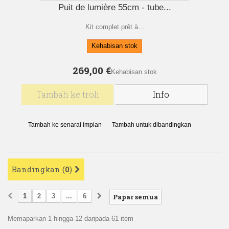
Puit de lumière 55cm - tube...
Kit complet prêt à...
Kehabisan stok
269,00 €
Kehabisan stok
Tambah ke troli
Info
Tambah ke senarai impian
Tambah untuk dibandingkan
Bandingkan (
0
)
1
2
3
...
6
Papar semua
Memaparkan 1 hingga 12 daripada 61 item