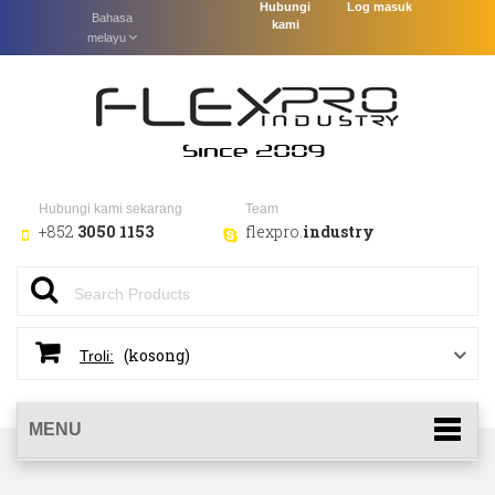
Hubungi
Log masuk
Bahasa
kami
melayu
Hubungi kami sekarang
Team
+852
3050 1153
flexpro.
industry
(kosong)
Troli:
MENU