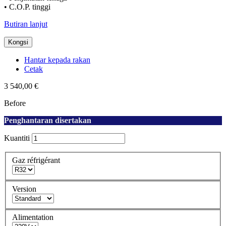
• C.O.P. tinggi
Butiran lanjut
Kongsi
Hantar kepada rakan
Cetak
3 540,00 €
Before
Penghantaran disertakan
Kuantiti
Gaz réfrigérant
Version
Alimentation