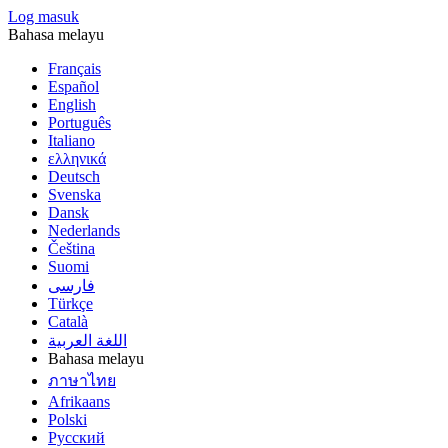
Log masuk
Bahasa melayu
Français
Español
English
Português
Italiano
ελληνικά
Deutsch
Svenska
Dansk
Nederlands
Čeština
Suomi
فارسى
Türkçe
Català
اللغة العربية
Bahasa melayu
ภาษาไทย
Afrikaans
Polski
Русский