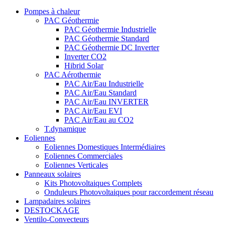
Pompes à chaleur
PAC Géothermie
PAC Géothermie Industrielle
PAC Géothermie Standard
PAC Géothermie DC Inverter
Inverter CO2
Hibrid Solar
PAC Aérothermie
PAC Air/Eau Industrielle
PAC Air/Eau Standard
PAC Air/Eau INVERTER
PAC Air/Eau EVI
PAC Air/Eau au CO2
T.dynamique
Eoliennes
Eoliennes Domestiques Intermédiaires
Eoliennes Commerciales
Eoliennes Verticales
Panneaux solaires
Kits Photovoltaiques Complets
Onduleurs Photovoltaiques pour raccordement réseau
Lampadaires solaires
DESTOCKAGE
Ventilo-Convecteurs