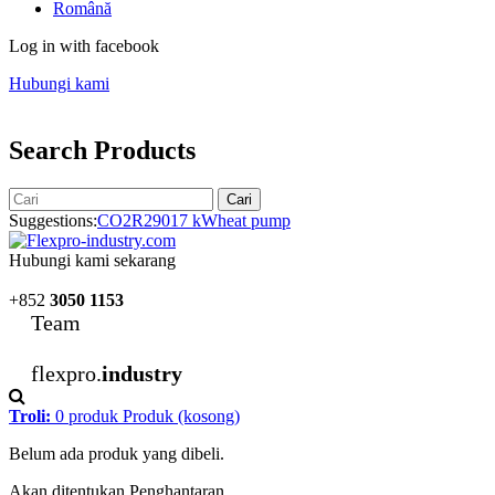
Română
Log in with facebook
Hubungi kami
Search Products
Cari
Suggestions:
CO2
R290
17 kW
heat pump
Hubungi kami sekarang
+852
3050 1153
Team
flexpro.
industry
Troli:
0
produk
Produk
(kosong)
Belum ada produk yang dibeli.
Akan ditentukan
Penghantaran