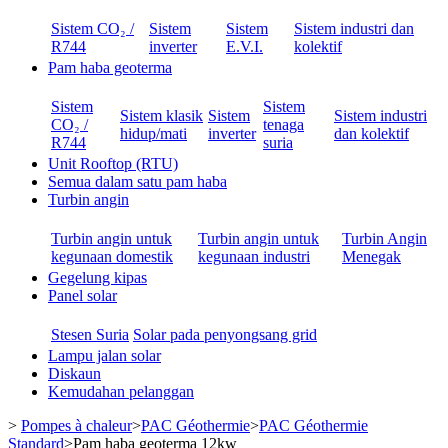
Sistem CO₂ /
Sistem
Sistem
Sistem industri dan
R744
inverter
E.V.I.
kolektif
Pam haba geoterma
Sistem
Sistem
Sistem klasik
Sistem
Sistem industri
CO₂ /
tenaga
hidup/mati
inverter
dan kolektif
R744
suria
Unit Rooftop (RTU)
Semua dalam satu pam haba
Turbin angin
Turbin angin untuk
Turbin angin untuk
Turbin Angin
kegunaan domestik
kegunaan industri
Menegak
Gegelung kipas
Panel solar
Stesen Suria
Solar pada penyongsang grid
Lampu jalan solar
Diskaun
Kemudahan pelanggan
>
Pompes à chaleur
>
PAC Géothermie
>
PAC Géothermie
Standard
>
Pam haba geoterma 12kw