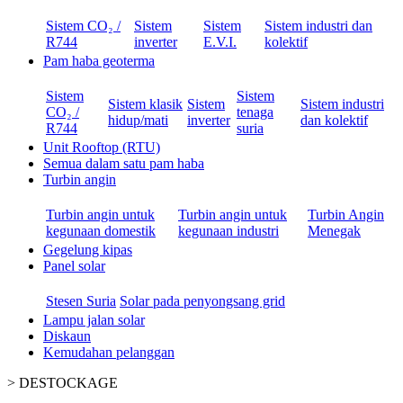
Sistem CO₂ /
Sistem
Sistem
Sistem industri dan
R744
inverter
E.V.I.
kolektif
Pam haba geoterma
Sistem
Sistem
Sistem klasik
Sistem
Sistem industri
CO₂ /
tenaga
hidup/mati
inverter
dan kolektif
R744
suria
Unit Rooftop (RTU)
Semua dalam satu pam haba
Turbin angin
Turbin angin untuk
Turbin angin untuk
Turbin Angin
kegunaan domestik
kegunaan industri
Menegak
Gegelung kipas
Panel solar
Stesen Suria
Solar pada penyongsang grid
Lampu jalan solar
Diskaun
Kemudahan pelanggan
>
DESTOCKAGE