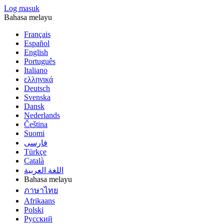
Log masuk
Bahasa melayu
Français
Español
English
Português
Italiano
ελληνικά
Deutsch
Svenska
Dansk
Nederlands
Čeština
Suomi
فارسى
Türkçe
Català
اللغة العربية
Bahasa melayu
ภาษาไทย
Afrikaans
Polski
Русский