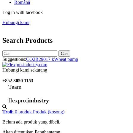
Română
Log in with facebook
Hubungi kami
Search Products
Cari
Suggestions:
CO2
R290
17 kW
heat pump
Hubungi kami sekarang
+852
3050 1153
Team
flexpro.
industry
Troli:
0
produk
Produk
(kosong)
Belum ada produk yang dibeli.
Akan ditentukan
Penghantaran