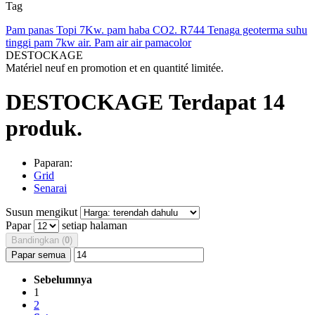
Tag
Pam panas
Topi 7Kw.
pam haba
CO2.
R744
Tenaga geoterma
suhu
tinggi
pam 7kw air.
Pam air air
pamacolor
DESTOCKAGE
Matériel neuf en promotion et en quantité limitée.
DESTOCKAGE
Terdapat 14
produk.
Paparan:
Grid
Senarai
Susun mengikut
Papar
setiap halaman
Bandingkan (
0
)
Papar semua
Sebelumnya
1
2