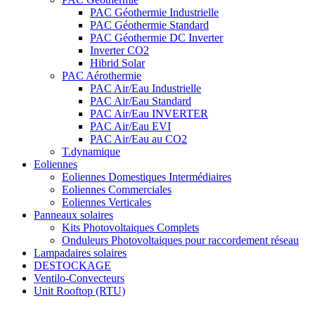
PAC Géothermie Industrielle
PAC Géothermie Standard
PAC Géothermie DC Inverter
Inverter CO2
Hibrid Solar
PAC Aérothermie
PAC Air/Eau Industrielle
PAC Air/Eau Standard
PAC Air/Eau INVERTER
PAC Air/Eau EVI
PAC Air/Eau au CO2
T.dynamique
Eoliennes
Eoliennes Domestiques Intermédiaires
Eoliennes Commerciales
Eoliennes Verticales
Panneaux solaires
Kits Photovoltaiques Complets
Onduleurs Photovoltaiques pour raccordement réseau
Lampadaires solaires
DESTOCKAGE
Ventilo-Convecteurs
Unit Rooftop (RTU)