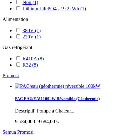
Non
(1)
Lithium LifePO4 - 19.2kWh
(1)
Alimentation
380V
(1)
220V
(1)
Gaz réfrigérant
R410A
(8)
R32
(8)
Promosi
PAC EAU/EAU 100kW Réversible (Géothermie)
Descriptif: Pompe à Chaleur...
9 584,00 €
9 684,00 €
Semua Promosi