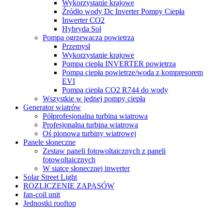
Wykorzystanie krajowe
Źródło wody Dc Inverter Pompy Ciepła
Inwerter CO2
Hybryda Sol
Pompa ogrzewacza powietrza
Przemysł
Wykorzystanie krajowe
Pompa ciepła INVERTER powietrza
Pompa ciepła powietrze/woda z kompresorem
EVI
Pompa ciepła CO2 R744 do wody
Wszystkie w jednej pompy ciepła
Generator wiatrów
Półprofesjonalna turbina wiatrowa
Profesjonalna turbina wiatrowa
Oś pionowa turbiny wiatrowej
Panele słoneczne
Zestaw paneli fotowoltaicznych z paneli
fotowoltaicznych
W siatce słonecznej inwerter
Solar Street Light
ROZLICZENIE ZAPASÓW
fan-coil unit
Jednostki rooftop