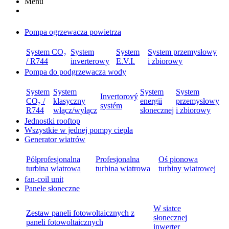
Menu
Pompa ogrzewacza powietrza
System CO₂
System
System
System przemysłowy
/ R744
inverterowy
E.V.I.
i zbiorowy
Pompa do podgrzewacza wody
System
System
System
System
Invertorový
CO₂ /
klasyczny
energii
przemysłowy
systém
R744
włącz/wyłącz
słonecznej
i zbiorowy
Jednostki rooftop
Wszystkie w jednej pompy ciepła
Generator wiatrów
Półprofesjonalna
Profesjonalna
Oś pionowa
turbina wiatrowa
turbina wiatrowa
turbiny wiatrowej
fan-coil unit
Panele słoneczne
W siatce
Zestaw paneli fotowoltaicznych z
słonecznej
paneli fotowoltaicznych
inwerter