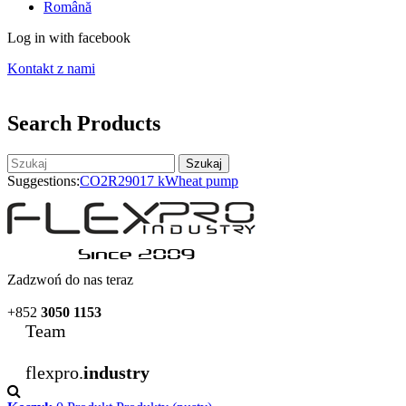
Română
Log in with facebook
Kontakt z nami
Search Products
Szukaj
Suggestions:
CO2
R290
17 kW
heat pump
Zadzwoń do nas teraz
+852
3050 1153
Team
flexpro.
industry