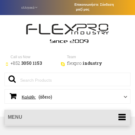
Επικοινωνήστε
Σύνδεση
ελληνικά
μαζί μας
Call us Now
Team
+852
3050 1153
flexpro.
industry
(άδειο)
Καλάθι:
MENU