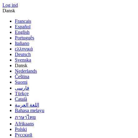
Log ind
Dansk
Français
Español
English
Português
Italiano
ελληνικά
Deutsch
Svenska
Dansk
Nederlands
Čeština
Suomi
فارسى
Türkçe
Català
اللغة العربية
Bahasa melayu
ภาษาไทย
Afrikaans
Polski
Русский