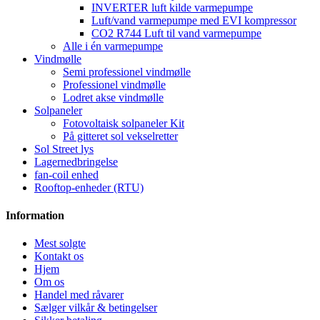
INVERTER luft kilde varmepumpe
Luft/vand varmepumpe med EVI kompressor
CO2 R744 Luft til vand varmepumpe
Alle i én varmepumpe
Vindmølle
Semi professionel vindmølle
Professionel vindmølle
Lodret akse vindmølle
Solpaneler
Fotovoltaisk solpaneler Kit
På gitteret sol vekselretter
Sol Street lys
Lagernedbringelse
fan-coil enhed
Rooftop-enheder (RTU)
Information
Mest solgte
Kontakt os
Hjem
Om os
Handel med råvarer
Sælger vilkår & betingelser