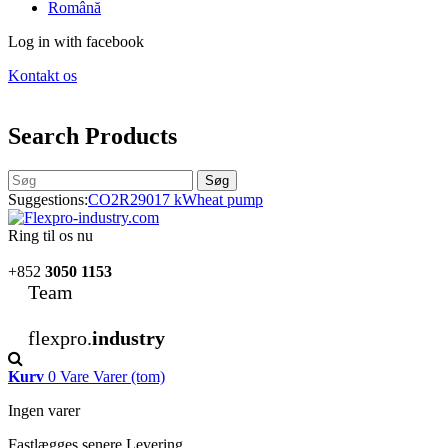
Română
Log in with facebook
Kontakt os
Search Products
Søg
Suggestions:
CO2
R290
17 kW
heat pump
Ring til os nu
+852
3050 1153
Team
flexpro.
industry
Kurv
0
Vare
Varer
(tom)
Ingen varer
Fastlægges senere
Levering