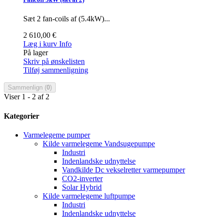
Sæt 2 fan-coils af (5.4kW)...
2 610,00 €
Læg i kurv
Info
På lager
Skriv på ønskelisten
Tilføj sammenligning
Sammenlign (
0
)
Viser 1 - 2 af 2
Kategorier
Varmelegeme pumper
Kilde varmelegeme Vandsugepumpe
Industri
Indenlandske udnyttelse
Vandkilde Dc vekselretter varmepumper
CO2-inverter
Solar Hybrid
Kilde varmelegeme luftpumpe
Industri
Indenlandske udnyttelse