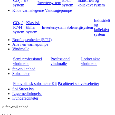
CO₂ / R744-
E.V.I.-
Industrielt og
Invertersystem
system
system
kollektivt system
Kilde varmelegeme Vandsugepumpe
Industrielt
CO₂ /
Klassisk
og
R744-
til/fra-
Invertersystem
Solenergisystem
kollektivt
system
system
system
Rooftop-enheder (RTU)
Alle i én varmepumpe
Vindmølle
Semi professionel
Professionel
Lodret akse
vindmølle
vindmølle
vindmølle
fan-coil enhed
Solpaneler
Fotovoltaisk solpaneler Kit
På gitteret sol vekselretter
Sol Street lys
Lagernedbringelse
Kundefaciliteter
>
fan-coil enhed