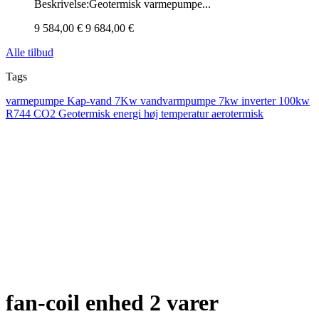
Beskrivelse:Geotermisk varmepumpe...
9 584,00 €
9 684,00 €
Alle tilbud
Tags
varmepumpe
Kap-vand 7Kw
vandvarmpumpe 7kw
inverter
100kw
R744
CO2
Geotermisk energi
høj temperatur
aerotermisk
fan-coil enhed
2 varer