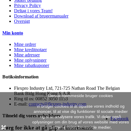
Sikker betaling
Privacy Policy
Deltag i vores Team!
Download af brugermanualer
Oversigt
Min konto
Mine ordrer
Mine kreditnotaer
Mine adresser
Mine oplysninger
Mine rabatkuponer
Butiksinformation
Flexpro Industry Ltd, 721-725 Nathan Road The Belgian
Bank Bldg Hong Kong S.A.R
Denne hjemmeside bruger cookies
Ring til os:
00852 3050 1153
E-mail:
contacts@flexpro-industry.com
Vi bruger cookies til at tilpasse vores indhold og
annoncer, til at vise dig funktioner til sociale medier
Tilmeld dig vores nyhedsbrev
og til at analysere vores trafik. Vi deler også
Facebook
oplysninger om din brug af vores website med vores
Sørg for ikke at gå glip af interessante
partnere inden for sociale medier,