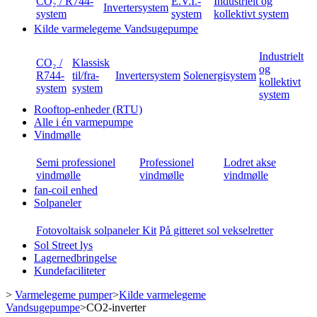
CO₂ / R744-
E.V.I.-
Industrielt og
Invertersystem
system
system
kollektivt system
Kilde varmelegeme Vandsugepumpe
Industrielt
CO₂ /
Klassisk
og
R744-
til/fra-
Invertersystem
Solenergisystem
kollektivt
system
system
system
Rooftop-enheder (RTU)
Alle i én varmepumpe
Vindmølle
Semi professionel
Professionel
Lodret akse
vindmølle
vindmølle
vindmølle
fan-coil enhed
Solpaneler
Fotovoltaisk solpaneler Kit
På gitteret sol vekselretter
Sol Street lys
Lagernedbringelse
Kundefaciliteter
>
Varmelegeme pumper
>
Kilde varmelegeme
Vandsugepumpe
>
CO2-inverter