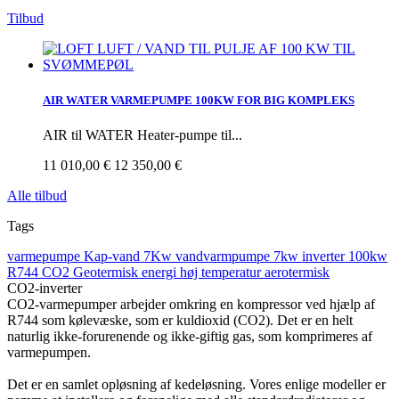
Tilbud
AIR WATER VARMEPUMPE 100KW FOR BIG KOMPLEKS
AIR til WATER Heater-pumpe til...
11 010,00 €
12 350,00 €
Alle tilbud
Tags
varmepumpe
Kap-vand 7Kw
vandvarmpumpe 7kw
inverter
100kw
R744
CO2
Geotermisk energi
høj temperatur
aerotermisk
CO2-inverter
CO2-varmepumper arbejder omkring en kompressor ved hjælp af
R744 som kølevæske, som er kuldioxid (CO2). Det er en helt
naturlig ikke-forurenende og ikke-giftig gas, som komprimeres af
varmepumpen.
Det er en samlet opløsning af kedeløsning. Vores enlige modeller er