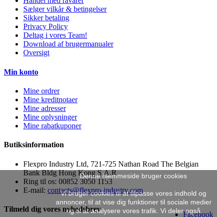
Handel med råvarer
Sælger vilkår & betingelser
Sikker betaling
Privacy Policy
Deltag i vores Team!
Download af brugermanualer
Oversigt
Min konto
Mine ordrer
Mine kreditnotaer
Mine adresser
Mine oplysninger
Mine rabatkuponer
Butiksinformation
Flexpro Industry Ltd, 721-725 Nathan Road The Belgian
Bank Bldg Hong Kong S.A.R
Denne hjemmeside bruger cookies
Ring til os:
00852 3050 1153
E-mail:
contacts@flexpro-industry.com
Vi bruger cookies til at tilpasse vores indhold og
annoncer, til at vise dig funktioner til sociale medier
Tilmeld dig vores nyhedsbrev
og til at analysere vores trafik. Vi deler også
Facebook