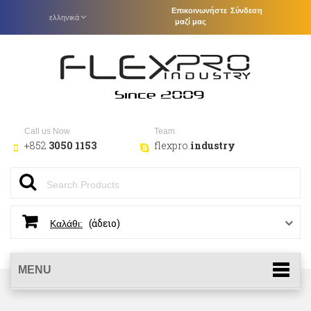
Επικοινωνήστε
Σύνδεση
ελληνικά
μαζί μας
Call us Now
Team
+852
3050 1153
flexpro.
industry
(άδειο)
Καλάθι:
MENU