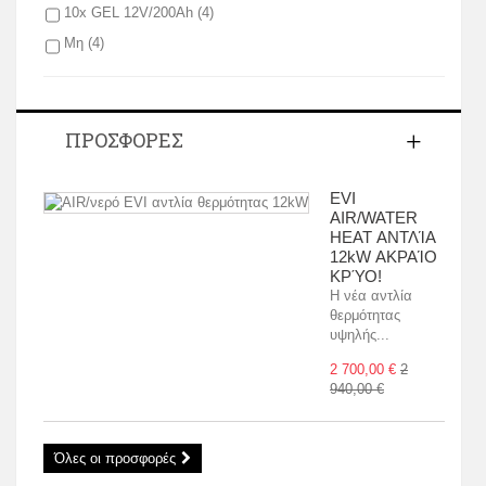
10x GEL 12V/200Ah
(4)
Μη
(4)
ΠΡΟΣΦΟΡΈΣ
EVI
AIR/WATER
HEAT ΑΝΤΛΊΑ
12kW ΑΚΡΑΊΟ
ΚΡΎΟ!
Η νέα αντλία
θερμότητας
υψηλής...
2 700,00 €
2
940,00 €
Όλες οι προσφορές