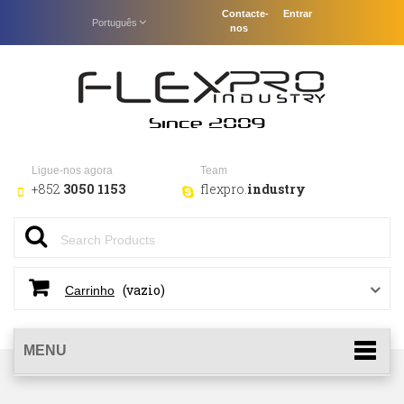
Contacte-
Entrar
Português
nos
Ligue-nos agora
Team
+852
3050 1153
flexpro.
industry
(vazio)
Carrinho
MENU