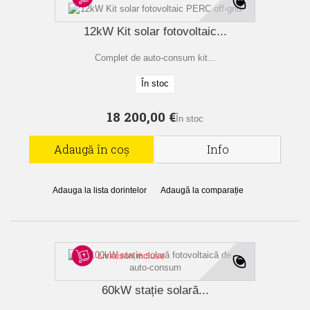
12kW Kit solar fotovoltaic...
Complet de auto-consum kit...
În stoc
18 200,00 €
În stoc
Adaugă în coș
Info
Adauga la lista dorintelor
Adaugă la comparație
Livraison incluse
60kW stație solară...