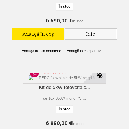
În stoc
6 590,00 €
În stoc
Adaugă în coș
Info
Adauga la lista dorintelor
Adaugă la comparație
Livraison incluse
Kit de 5kW fotovoltaic...
de:16x 350W mono PV....
În stoc
6 990,00 €
În stoc