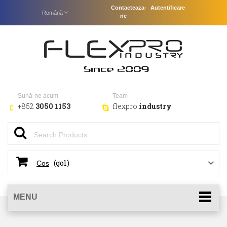
Contacteaza-
Autentificare
Română
ne
Sună-ne acum
Team
+852
3050 1153
flexpro.
industry
(gol)
Cos
MENU