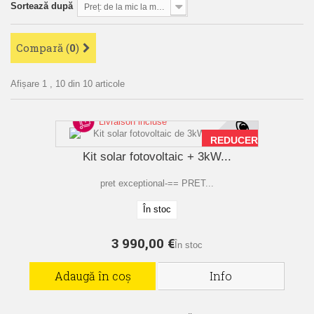
Sortează după
Preț: de la mic la mare
Compară (
0
)
Afișare 1 , 10 din 10 articole
Livraison incluse
REDUCERE!
Kit solar fotovoltaic + 3kW...
pret exceptional-== PRET...
În stoc
3 990,00 €
În stoc
Adaugă în coș
Info