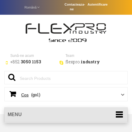
Contacteaza-
Autentificare
Română
ne
Sună-ne acum
Team
+852
3050 1153
flexpro.
industry
(gol)
Cos
MENU