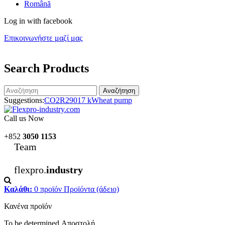
Română
Log in with facebook
Επικοινωνήστε μαζί μας
Search Products
Αναζήτηση
Suggestions:
CO2
R290
17 kW
heat pump
Call us Now
+852
3050 1153
Team
flexpro.
industry
Καλάθι:
0
προϊόν
Προϊόντα
(άδειο)
Κανένα προϊόν
To be determined
Αποστολή