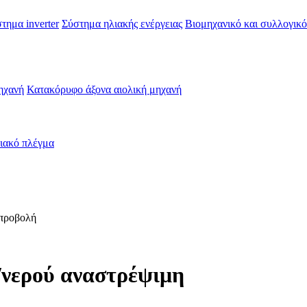
τημα inverter
Σύστημα ηλιακής ενέργειας
Βιομηχανικό και συλλογικ
ηχανή
Κατακόρυφο άξονα αιολική μηχανή
λιακό πλέγμα
προβολή
/νερού αναστρέψιμη