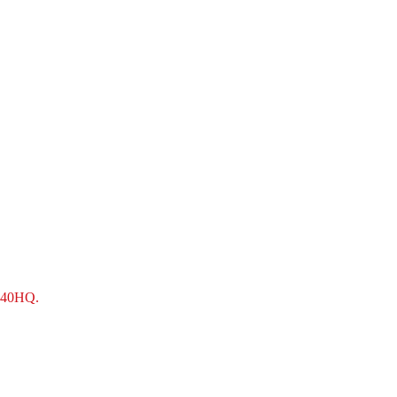
ς 40HQ.