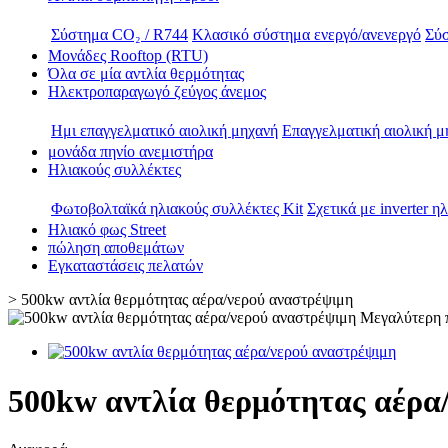
Σύστημα CO₂ / R744
Κλασικό σύστημα ενεργό/ανενεργό
Σύσ
Μονάδες Rooftop (RTU)
Όλα σε μία αντλία θερμότητας
Ηλεκτροπαραγωγό ζεύγος άνεμος
Ημι επαγγελματικό αιολική μηχανή
Επαγγελματική αιολική μ
μονάδα πηνίο ανεμιστήρα
Ηλιακούς συλλέκτες
Φωτοβολταϊκά ηλιακούς συλλέκτες Kit
Σχετικά με inverter η
Ηλιακό φως Street
πώληση αποθεμάτων
Εγκαταστάσεις πελατών
>
500kw αντλία θερμότητας αέρα/νερού αναστρέψιμη
Μεγαλύτερη 
500kw αντλία θερμότητας αέρα