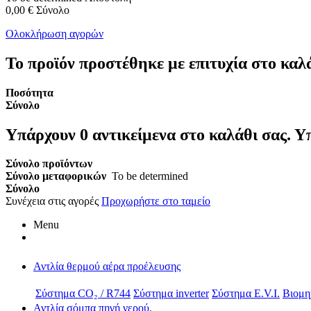
0,00 €
Σύνολο
Ολοκλήρωση αγορών
Το προϊόν προστέθηκε με επιτυχία στο καλ
Ποσότητα
Σύνολο
Υπάρχουν
0
αντικείμενα στο καλάθι σας.
Υπ
Σύνολο προϊόντων
Σύνολο μεταφορικών
To be determined
Σύνολο
Συνέχεια στις αγορές
Προχωρήστε στο ταμείο
Menu
Αντλία θερμού αέρα προέλευσης
Σύστημα CO₂ / R744
Σύστημα inverter
Σύστημα E.V.I.
Βιομη
Αντλία σόμπα πηγή νερού.