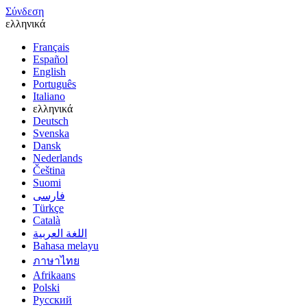
Σύνδεση
ελληνικά
Français
Español
English
Português
Italiano
ελληνικά
Deutsch
Svenska
Dansk
Nederlands
Čeština
Suomi
فارسى
Türkçe
Català
اللغة العربية
Bahasa melayu
ภาษาไทย
Afrikaans
Polski
Русский