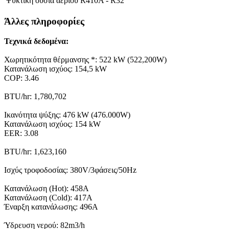
Ψυκτική ουσία αερίου
R410A - R32
Άλλες πληροφορίες
Τεχνικά δεδομένα:
Χωρητικότητα θέρμανσης *: 522 kW (522,200W)
Κατανάλωση ισχύος: 154,5 kW
COP: 3.46
BTU/hr: 1,780,702
Ικανότητα ψύξης: 476 kW (476.000W)
Κατανάλωση ισχύος: 154 kW
EER: 3.08
BTU/hr: 1,623,160
Ισχύς τροφοδοσίας: 380V/3φάσεις/50Hz
Κατανάλωση (Hot): 458A
Κατανάλωση (Cold): 417A
Έναρξη κατανάλωσης: 496A
Ύδρευση νερού: 82m3/h