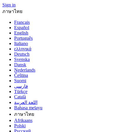
Sign in
ภาษาไทย
Français
Español
English
Português
Italiano
ελληνικά
Deutsch
Svenska
Dansk
Nederlands
Čeština
Suomi
فارسى
Türkçe
Català
اللغة العربية
Bahasa melayu
ภาษาไทย
Afrikaans
Polski
Русский