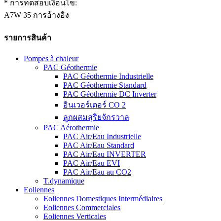
* การทดสอบเงื่อนไข:
A7W 35 การอ้างอิง
รายการสินค้า
Pompes à chaleur
PAC Géothermie
PAC Géothermie Industrielle
PAC Géothermie Standard
PAC Géothermie DC Inverter
อินเวอร์เตอร์ CO 2
ลูกผสมสุริยจักรวาล
PAC Aérothermie
PAC Air/Eau Industrielle
PAC Air/Eau Standard
PAC Air/Eau INVERTER
PAC Air/Eau EVI
PAC Air/Eau au CO2
T.dynamique
Eoliennes
Eoliennes Domestiques Intermédiaires
Eoliennes Commerciales
Eoliennes Verticales