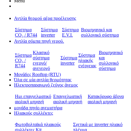
Menu
Αντλία θερμού αέρα προέλευσης
Σύστημα
Σύστημα
Σύστημα
Βιομηχανικό και
CO₂ / R744
inverter
E.V.I.
συλλογικό σύστημα
Αντλία σόμπα πηγή νερού.
Κλασικό
Βιομηχανικό
Σύστημα
Σύστημα
σύστημα
Σύστημα
και
CO₂ /
ηλιακής
ενεργό/
inverter
συλλογικό
R744
ενέργειας
ανενεργό
σύστημα
Μονάδες Rooftop (RTU)
Όλα σε μία αντλία θερμότητας
Ηλεκτροπαραγωγό ζεύγος άνεμος
Ημι επαγγελματικό
Επαγγελματική
Κατακόρυφο άξονα
αιολική μηχανή
αιολική μηχανή
αιολική μηχανή
μονάδα πηνίο ανεμιστήρα
Ηλιακούς συλλέκτες
Φωτοβολταϊκά ηλιακούς
Σχετικά με inverter ηλιακό
συλλέκτες Kit
πλέγμα