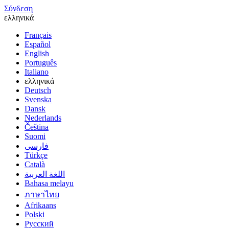
Σύνδεση
ελληνικά
Français
Español
English
Português
Italiano
ελληνικά
Deutsch
Svenska
Dansk
Nederlands
Čeština
Suomi
فارسى
Türkçe
Català
اللغة العربية
Bahasa melayu
ภาษาไทย
Afrikaans
Polski
Русский