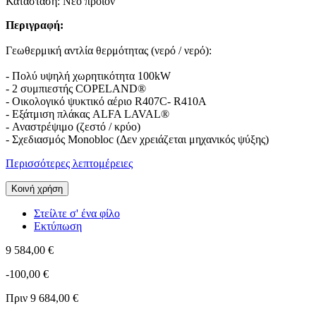
Κατάσταση:
Νέο προϊόν
Περιγραφή:
Γεωθερμική αντλία θερμότητας (νερό / νερό):
- Πολύ υψηλή χωρητικότητα 100kW
- 2 συμπιεστής COPELAND®
- Οικολογικό ψυκτικό αέριο R407C- R410A
- Εξάτμιση πλάκας ALFA LAVAL®
- Αναστρέψιμο (ζεστό / κρύο)
- Σχεδιασμός Monobloc (Δεν χρειάζεται μηχανικός ψύξης)
Περισσότερες λεπτομέρειες
Κοινή χρήση
Στείλτε σ' ένα φίλο
Εκτύπωση
9 584,00 €
-100,00 €
Πριν
9 684,00 €