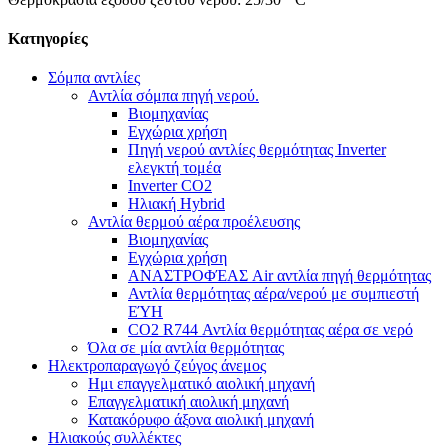
Κατηγορίες
Σόμπα αντλίες
Αντλία σόμπα πηγή νερού.
Βιομηχανίας
Εγχώρια χρήση
Πηγή νερού αντλίες θερμότητας Inverter
ελεγκτή τομέα
Inverter CO2
Ηλιακή Hybrid
Αντλία θερμού αέρα προέλευσης
Βιομηχανίας
Εγχώρια χρήση
ΑΝΑΣΤΡΟΦΈΑΣ Air αντλία πηγή θερμότητας
Αντλία θερμότητας αέρα/νερού με συμπιεστή
ΕΎΗ
CO2 R744 Αντλία θερμότητας αέρα σε νερό
Όλα σε μία αντλία θερμότητας
Ηλεκτροπαραγωγό ζεύγος άνεμος
Ημι επαγγελματικό αιολική μηχανή
Επαγγελματική αιολική μηχανή
Κατακόρυφο άξονα αιολική μηχανή
Ηλιακούς συλλέκτες