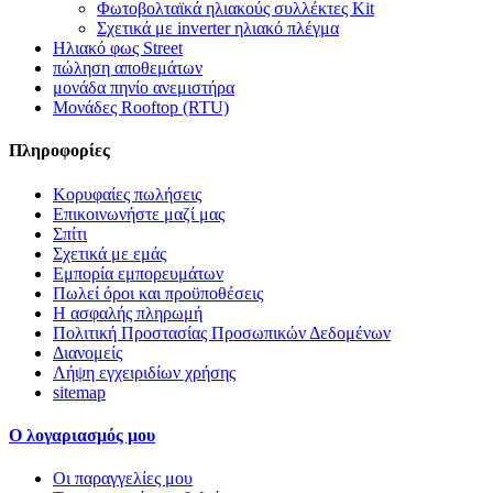
Φωτοβολταϊκά ηλιακούς συλλέκτες Kit
Σχετικά με inverter ηλιακό πλέγμα
Ηλιακό φως Street
πώληση αποθεμάτων
μονάδα πηνίο ανεμιστήρα
Μονάδες Rooftop (RTU)
Πληροφορίες
Κορυφαίες πωλήσεις
Επικοινωνήστε μαζί μας
Σπίτι
Σχετικά με εμάς
Εμπορία εμπορευμάτων
Πωλεί όροι και προϋποθέσεις
Η ασφαλής πληρωμή
Πολιτική Προστασίας Προσωπικών Δεδομένων
Διανομείς
Λήψη εγχειριδίων χρήσης
sitemap
Ο λογαριασμός μου
Οι παραγγελίες μου