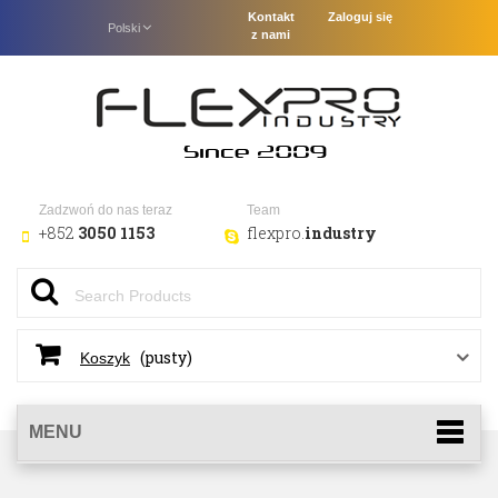
Kontakt
Zaloguj się
Polski
z nami
Zadzwoń do nas teraz
Team
+852
3050 1153
flexpro.
industry
(pusty)
Koszyk
MENU