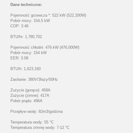
Dane techniczne:
Pojemność grzewcza *: 522 kW (522,200W)
Pobór mocy: 154,5 kW
COP: 3.46
BTU/hr: 1,780,702
Pojemność chłodni: 476 kW (476,000W)
Pobór mocy: 154 kW
EER: 3.08
BTU/h: 1,623,160
Zasilanie: 380V/3fazy/50Hz
Zużycie (gorące): 458A
Zużycie (zimne): 417A
Pobór prądu: 496A
Przepływ wody: 82m3/godzina
Temperatura wody: 55 °C
Temperatura zimnej wody: 7-12 °C