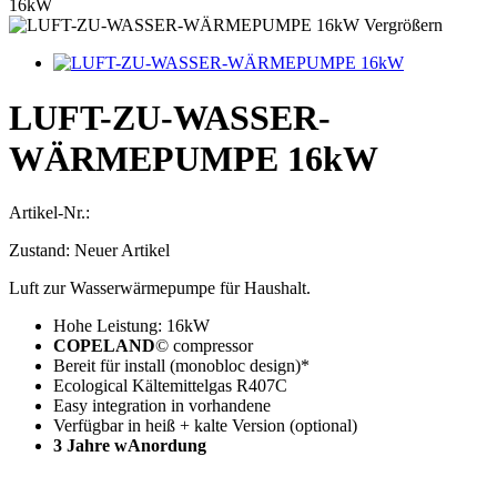
16kW
Vergrößern
LUFT-ZU-WASSER-
WÄRMEPUMPE 16kW
Artikel-Nr.:
Zustand:
Neuer Artikel
Luft zur Wasserwärmepumpe
für Haushalt
.
Hohe Leistung
:
16kW
COPELAND
© compressor
Bereit für
install
(monobloc
design)
*
Ecological
Kältemittelgas
R407C
E
asy integration in
vorhandene
Verfügbar in
heiß + kalte Version
(
optional)
3 Jahre w
Anordung