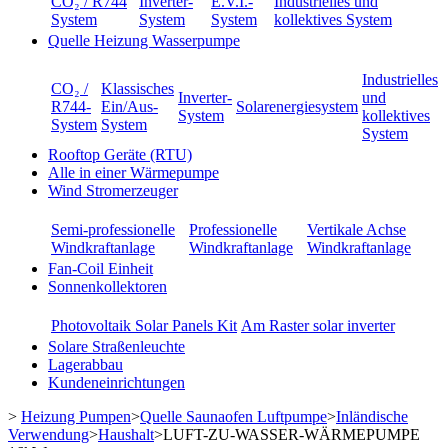
CO₂ / R744
Inverter-
E.V.I.-
Industrielles und
System
System
System
kollektives System
Quelle Heizung Wasserpumpe
Industrielles
CO₂ /
Klassisches
Inverter-
und
R744-
Ein/Aus-
Solarenergiesystem
System
kollektives
System
System
System
Rooftop Geräte (RTU)
Alle in einer Wärmepumpe
Wind Stromerzeuger
Semi-professionelle
Professionelle
Vertikale Achse
Windkraftanlage
Windkraftanlage
Windkraftanlage
Fan-Coil Einheit
Sonnenkollektoren
Photovoltaik Solar Panels Kit
Am Raster solar inverter
Solare Straßenleuchte
Lagerabbau
Kundeneinrichtungen
>
Heizung Pumpen
>
Quelle Saunaofen Luftpumpe
>
Inländische
Verwendung
>
Haushalt
>
LUFT-ZU-WASSER-WÄRMEPUMPE