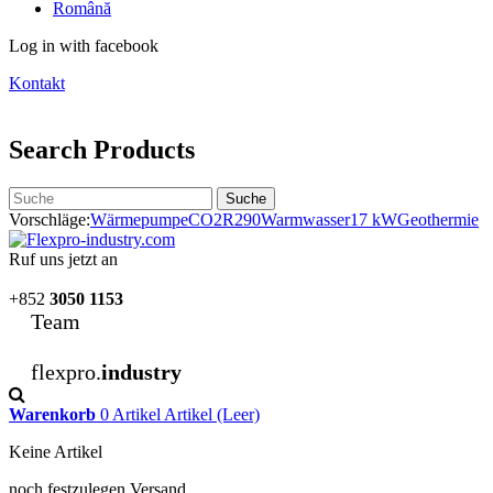
Română
Log in with facebook
Kontakt
Search Products
Suche
Vorschläge:
Wärmepumpe
CO2
R290
Warmwasser
17 kW
Geothermie
Ruf uns jetzt an
+852
3050 1153
Team
flexpro.
industry
Warenkorb
0
Artikel
Artikel
(Leer)
Keine Artikel
noch festzulegen
Versand