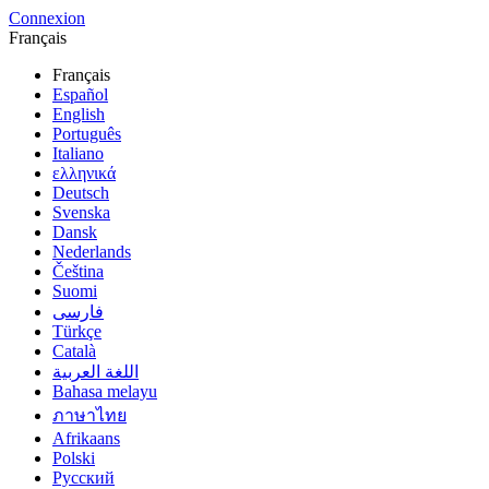
Connexion
Français
Français
Español
English
Português
Italiano
ελληνικά
Deutsch
Svenska
Dansk
Nederlands
Čeština
Suomi
فارسى
Türkçe
Català
اللغة العربية
Bahasa melayu
ภาษาไทย
Afrikaans
Polski
Русский