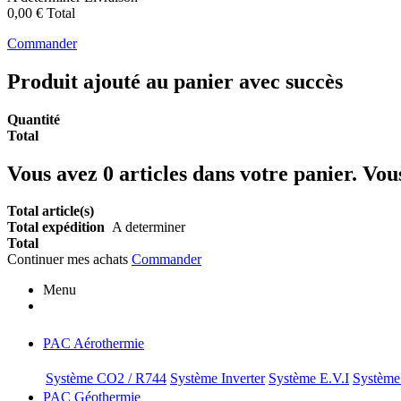
0,00 €
Total
Commander
Produit ajouté au panier avec succès
Quantité
Total
Vous avez
0
articles dans votre panier.
Vous
Total article(s)
Total expédition
A determiner
Total
Continuer mes achats
Commander
Menu
PAC Aérothermie
Système CO2 / R744
Système Inverter
Système E.V.I
Système i
PAC Géothermie