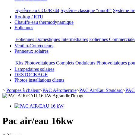
Système au CO2/R744
Système classique "on/off"
Système Inv
Rooftop / RTU
Chauffe-eau thermodynamique
Eoliennes
Eoliennes Domestiques Intermédiaires
Eoliennes Commerciale
Ventilo-Convecteurs
Panneaux solaires
Kits Photovoltaiques Complets
Onduleurs Photovoltaiques pou
Lampadaires solaires
DESTOCKAGE
Photos installations clients
>
Pompes à chaleur
>
PAC Aérothermie
>
PAC Air/Eau Standard
>
PAC 
Agrandir l'image
Pac air/eau 16kw