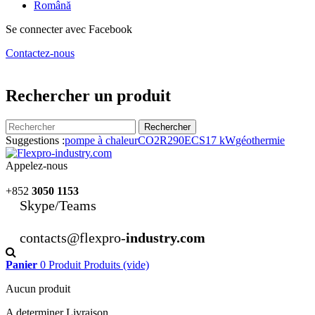
Română
Se connecter avec Facebook
Contactez-nous
Rechercher un produit
Rechercher
Suggestions :
pompe à chaleur
CO2
R290
ECS
17 kW
géothermie
Appelez-nous
+852
3050 1153
Skype/Teams
contacts@flexpro-
industry.com
Panier
0
Produit
Produits
(vide)
Aucun produit
A determiner
Livraison