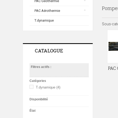
PAC Géothermie
Pompes
PAC Aérothermie
T.dynamique
Sous-cat
CATALOGUE
Filtres actifs :
PAC 
Catégories
T.dynamique
(4)
Disponibilité
État