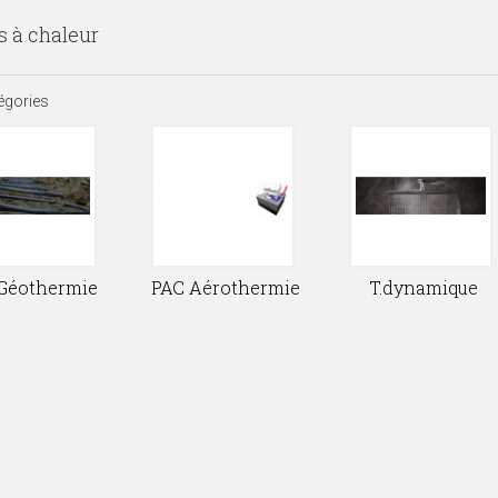
 à chaleur
égories
Géothermie
PAC Aérothermie
T.dynamique