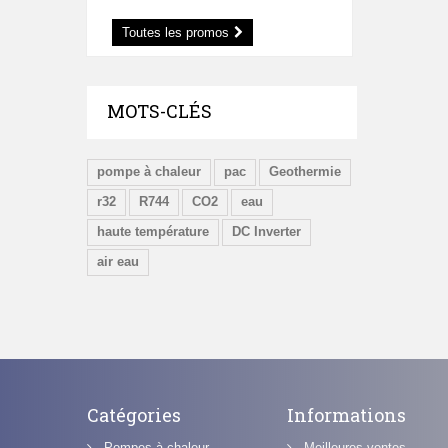
Toutes les promos
MOTS-CLÉS
pompe à chaleur
pac
Geothermie
r32
R744
CO2
eau
haute température
DC Inverter
air eau
Catégories
Informations
Pompes à chaleur
Meilleures ventes