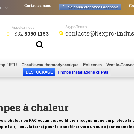
Contactez-nous
Co
s
Se connecter avec Facebook
Skype/Teams
Appelez-nous
contacts@flexpro-
indus
+852
3050 1153
top / RTU
Chauffe-eau thermodynamique
Eoliennes
Ventilo-Convec
DESTOCKAGE
Photos installations clients
pes à chaleur
 à chaleur ou PAC est un dispositif thermodynamique qui prélève la 
ple l'air, l'eau, la terre) pour la transférer vers un autre (par exempl