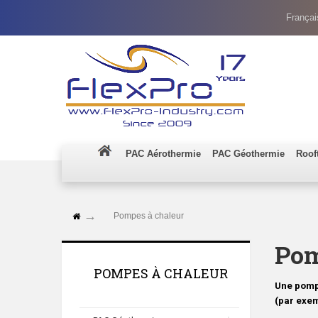
Françai
PAC Aérothermie
PAC Géothermie
Roof
Pompes à chaleur
Pom
POMPES À CHALEUR
Une pompe
(par exem