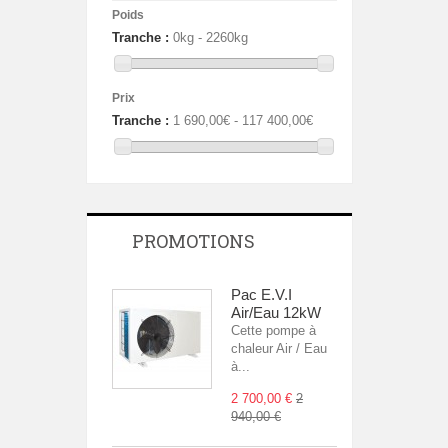
Poids
Tranche :
0kg - 2260kg
Prix
Tranche :
1 690,00€ - 117 400,00€
PROMOTIONS
Pac E.V.I
Air/Eau 12kW
Cette pompe à
chaleur Air / Eau
à...
2 700,00 €
2
940,00 €