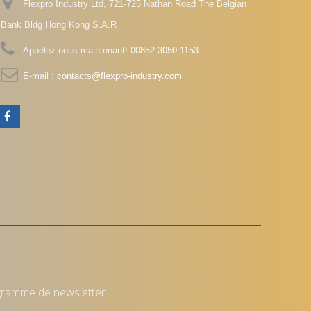
Flexpro Industry Ltd, 721-725 Nathan Road The Belgian
Bank Bldg Hong Kong S.A.R
Appelez-nous maintenant!
00852 3050 1153
E-mail :
contacts@flexpro-industry.com
gramme de newsletter