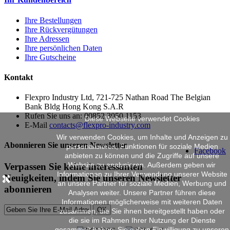
Ihre Bestellungen
Ihre Rückvergütungen
Ihre Adressen
Ihre persönlichen Daten
Ihre Gutscheine
Kontakt
Flexpro Industry Ltd, 721-725 Nathan Road The Belgian
Bank Bldg Hong Kong S.A.R
Rufen Sie uns an:
00852 3050 1153
Diese Webseite verwendet Cookies
E-Mail
contacts@flexpro-industry.com
Wir verwenden Cookies, um Inhalte und Anzeigen zu
Abonnieren Sie unseren Newsletter
personalisieren, Funktionen für soziale Medien
Facebook
anbieten zu können und die Zugriffe auf unsere
Website zu analysieren. Außerdem geben wir
Verpassen Sie keine interessanten
Informationen zu Ihrer Verwendung unserer Website
Neuigkeiten, indem Sie unseren Newsletter
an unsere Partner für soziale Medien, Werbung und
abonnieren
Analysen weiter. Unsere Partner führen diese
Informationen möglicherweise mit weiteren Daten
OK
zusammen, die Sie ihnen bereitgestellt haben oder
die sie im Rahmen Ihrer Nutzung der Dienste
gesammelt haben. Sie geben Einwilligung zu unseren