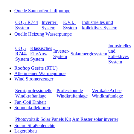
Quelle Saunaofen Luftpumpe
CO₂ / R744
Inverter-
E.V.I.-
Industrielles und
System
System
System
kollektives System
Quelle Heizung Wasserpumpe
Industrielles
CO₂ /
Klassisches
Inverter-
und
R744-
Ein/Aus-
Solarenergiesystem
System
kollektives
System
System
System
Rooftop Geräte (RTU)
Alle in einer Wärmepumpe
Wind Stromerzeuger
Semi-professionelle
Professionelle
Vertikale Achse
Windkraftanlage
Windkraftanlage
Windkraftanlage
Fan-Coil Einheit
Sonnenkollektoren
Photovoltaik Solar Panels Kit
Am Raster solar inverter
Solare Straßenleuchte
Lagerabbau