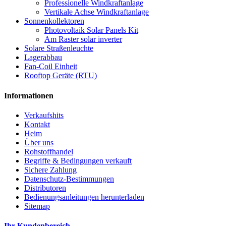
Professionelle Windkraftanlage
Vertikale Achse Windkraftanlage
Sonnenkollektoren
Photovoltaik Solar Panels Kit
Am Raster solar inverter
Solare Straßenleuchte
Lagerabbau
Fan-Coil Einheit
Rooftop Geräte (RTU)
Informationen
Verkaufshits
Kontakt
Heim
Über uns
Rohstoffhandel
Begriffe & Bedingungen verkauft
Sichere Zahlung
Datenschutz-Bestimmungen
Distributoren
Bedienungsanleitungen herunterladen
Sitemap
Ihr Kundenbereich