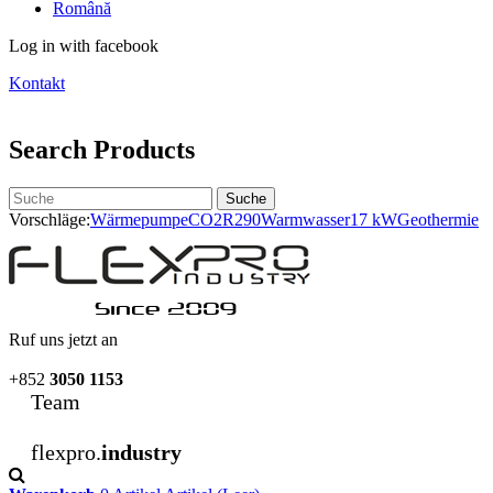
Română
Log in with facebook
Kontakt
Search Products
Suche
Vorschläge:
Wärmepumpe
CO2
R290
Warmwasser
17 kW
Geothermie
Ruf uns jetzt an
+852
3050 1153
Team
flexpro.
industry