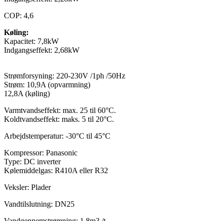
COP: 4,6
Køling:
Kapacitet: 7,8kW
Indgangseffekt: 2,68kW
Strømforsyning: 220-230V /1ph /50Hz
Strøm: 10,9A (opvarmning)
12,8A (køling)
Varmtvandseffekt: max. 25 til 60°C.
Koldtvandseffekt: maks. 5 til 20°C.
Arbejdstemperatur: -30°C til 45°C
Kompressor: Panasonic
Type: DC inverter
Kølemiddelgas: R410A eller R32
Veksler: Plader
Vandtilslutning: DN25
Vandgennemstrømning: 1,8m3 /t