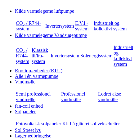
Kilde varmelegeme luftpumpe
CO₂ / R744-
E.V.I.-
Industrielt og
Invertersystem
system
system
kollektivt system
Kilde varmelegeme Vandsugepumpe
Industrielt
CO₂ /
Klassisk
og
R744-
til/fra-
Invertersystem
Solenergisystem
kollektivt
system
system
system
Rooftop-enheder (RTU)
Alle i én varmepumpe
Vindmølle
Semi professionel
Professionel
Lodret akse
vindmølle
vindmølle
vindmølle
fan-coil enhed
Solpaneler
Fotovoltaisk solpaneler Kit
På gitteret sol vekselretter
Sol Street lys
Lagernedbringelse