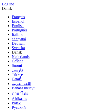
Log ind
Dansk
Français
Español
English
Português
Italiano
ελληνικά
Deutsch
Svenska
Dansk
Nederlands
Čeština
Suomi
فارسى
Türkçe
Català
اللغة العربية
Bahasa melayu
ภาษาไทย
Afrikaans
Polski
Русский