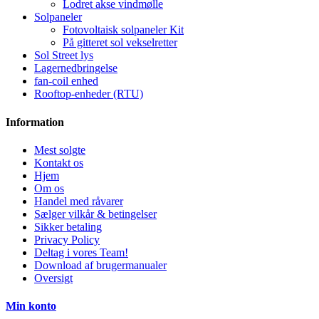
Lodret akse vindmølle
Solpaneler
Fotovoltaisk solpaneler Kit
På gitteret sol vekselretter
Sol Street lys
Lagernedbringelse
fan-coil enhed
Rooftop-enheder (RTU)
Information
Mest solgte
Kontakt os
Hjem
Om os
Handel med råvarer
Sælger vilkår & betingelser
Sikker betaling
Privacy Policy
Deltag i vores Team!
Download af brugermanualer
Oversigt
Min konto