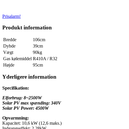
Prisalarm!
Produkt information
Bredde
106cm
Dybde
39cm
Vægt
90kg
Gas kølemiddel
R410A / R32
Højde
95cm
Yderligere information
Specifikation:
Elforbrug: 8~2500W
Solar PV max spænding: 340V
Solar PV Power: 4500W
Opvarmning:
Kapacitet: 10,6 kW (12,6 maks.)
Indgangseffekt: 2,28kW