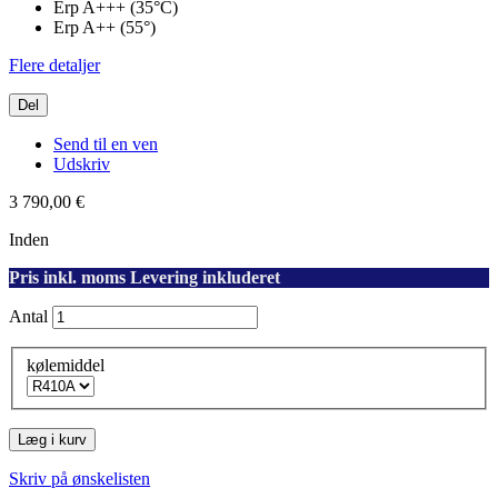
Erp A+++ (35°C)
Erp A++ (55°)
Flere detaljer
Del
Send til en ven
Udskriv
3 790,00 €
Inden
Pris inkl. moms Levering inkluderet
Antal
kølemiddel
Læg i kurv
Skriv på ønskelisten