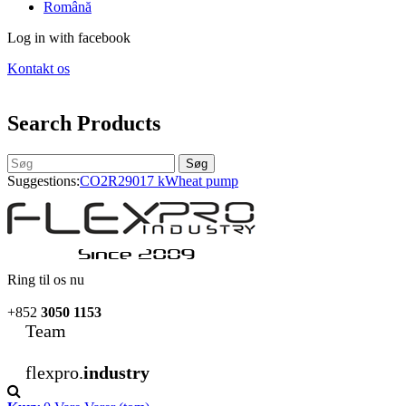
Română
Log in with facebook
Kontakt os
Search Products
Søg
Suggestions:
CO2
R290
17 kW
heat pump
Ring til os nu
+852
3050 1153
Team
flexpro.
industry