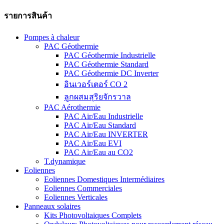
รายการสินค้า
Pompes à chaleur
PAC Géothermie
PAC Géothermie Industrielle
PAC Géothermie Standard
PAC Géothermie DC Inverter
อินเวอร์เตอร์ CO 2
ลูกผสมสุริยจักรวาล
PAC Aérothermie
PAC Air/Eau Industrielle
PAC Air/Eau Standard
PAC Air/Eau INVERTER
PAC Air/Eau EVI
PAC Air/Eau au CO2
T.dynamique
Eoliennes
Eoliennes Domestiques Intermédiaires
Eoliennes Commerciales
Eoliennes Verticales
Panneaux solaires
Kits Photovoltaiques Complets