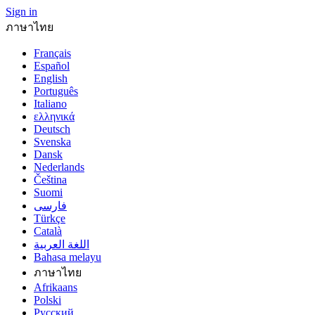
Sign in
ภาษาไทย
Français
Español
English
Português
Italiano
ελληνικά
Deutsch
Svenska
Dansk
Nederlands
Čeština
Suomi
فارسى
Türkçe
Català
اللغة العربية
Bahasa melayu
ภาษาไทย
Afrikaans
Polski
Русский