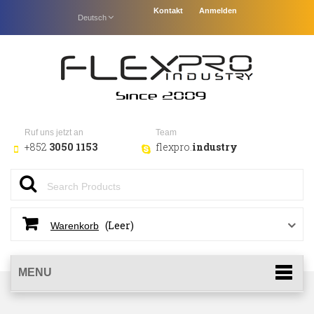
Kontakt
Anmelden
Deutsch
Ruf uns jetzt an
Team
+852
3050 1153
flexpro.
industry
(Leer)
Warenkorb
MENU