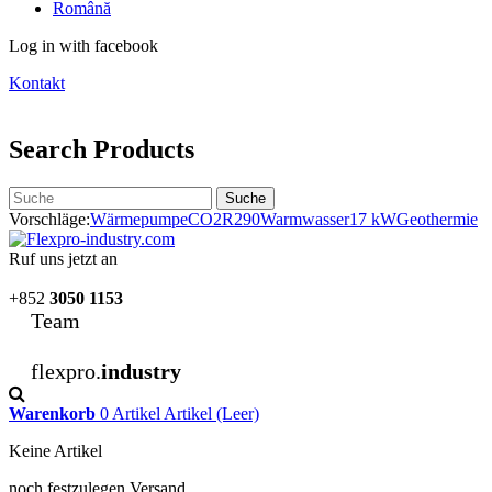
Română
Log in with facebook
Kontakt
Search Products
Suche
Vorschläge:
Wärmepumpe
CO2
R290
Warmwasser
17 kW
Geothermie
Ruf uns jetzt an
+852
3050 1153
Team
flexpro.
industry
Warenkorb
0
Artikel
Artikel
(Leer)
Keine Artikel
noch festzulegen
Versand