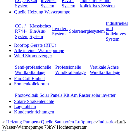
CO₂ / R744
Inverter-
E.V.I.-
Industrielles und
System
System
System
kollektives System
Quelle Heizung Wasserpumpe
Industrielles
CO₂ /
Klassisches
Inverter-
und
R744-
Ein/Aus-
Solarenergiesystem
System
kollektives
System
System
System
Rooftop Geräte (RTU)
Alle in einer Wärmepumpe
Wind Stromerzeuger
Semi-professionelle
Professionelle
Vertikale Achse
Windkraftanlage
Windkraftanlage
Windkraftanlage
Fan-Coil Einheit
Sonnenkollektoren
Photovoltaik Solar Panels Kit
Am Raster solar inverter
Solare Straßenleuchte
Lagerabbau
Kundeneinrichtungen
>
Heizung Pumpen
>
Quelle Saunaofen Luftpumpe
>
Industrie
>
Luft-
Wasser-Wärmepumpe 73kW Hochtemperatur