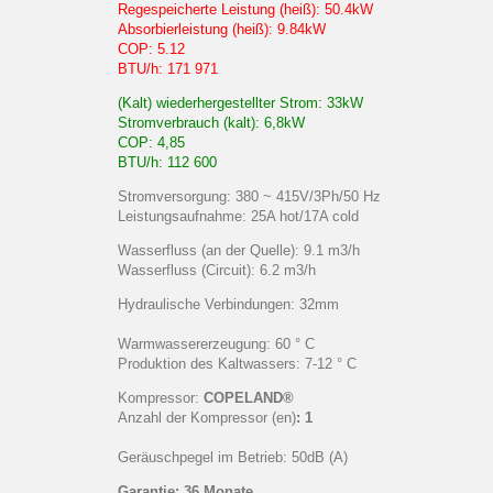
Regespeicherte Leistung (heiß): 50.4kW
Absorbierleistung (heiß): 9.84kW
COP: 5.12
BTU/h: 171 971
(Kalt) wiederhergestellter Strom: 33kW
Stromverbrauch (kalt): 6,8kW
COP: 4,85
BTU/h: 112 600
Stromversorgung: 380 ~ 415V/3Ph/50 Hz
Leistungsaufnahme: 25A hot/17A cold
Wasserfluss (an der Quelle): 9.1 m3/h
Wasserfluss (Circuit): 6.2 m3/h
Hydraulische Verbindungen: 32mm
Warmwassererzeugung: 60 ° C
Produktion des Kaltwassers: 7-12 ° C
Kompressor:
COPELAND®
Anzahl der Kompressor (en)
: 1
Geräuschpegel im Betrieb: 50dB (A)
Garantie: 36 Monate