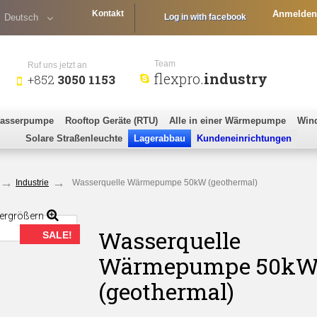
Kontakt
Anmelden
Deutsch
Log in with facebook
Team
Ruf uns jetzt an
flexpro.
industry
+852
3050 1153
Wasserpumpe
Rooftop Geräte (RTU)
Alle in einer Wärmepumpe
Wind
Solare Straßenleuchte
Lagerabbau
Kundeneinrichtungen
Industrie
Wasserquelle Wärmepumpe 50kW (geothermal)
ergrößern
Wasserquelle
SALE!
Wärmepumpe 50k
(geothermal)