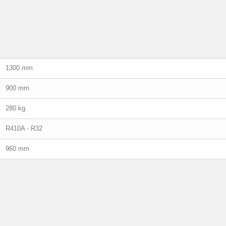
1300 mm
900 mm
280 kg
R410A - R32
960 mm