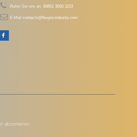
Rufen Sie uns an:
00852 3050 1153
E-Mail
contacts@flexpro-industry.com
er abonnieren