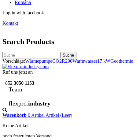
Română
Log in with facebook
Kontakt
Search Products
Suche
Vorschläge:
Wärmepumpe
CO2
R290
Warmwasser
17 kW
Geothermie
Ruf uns jetzt an
+852
3050 1153
Team
flexpro.
industry
Warenkorb
0
Artikel
Artikel
(Leer)
Keine Artikel
noch festzulegen
Versand