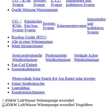
CO₂ / R744
Inverter-
E.V.I.-
Industrielles und
System
System
System
kollektives System
Quelle Heizung Wasserpumpe
Industrielles
CO₂ /
Klassisches
Inverter-
und
R744-
Ein/Aus-
Solarenergiesystem
System
kollektives
System
System
System
Rooftop Geräte (RTU)
Alle in einer Wärmepumpe
Wind Stromerzeuger
Semi-professionelle
Professionelle
Vertikale Achse
Windkraftanlage
Windkraftanlage
Windkraftanlage
Fan-Coil Einheit
Sonnenkollektoren
Photovoltaik Solar Panels Kit
Am Raster solar inverter
Solare Straßenleuchte
Lagerabbau
Kundeneinrichtungen
>
450kW Luft/Wasser Wärmepumpe reversibel
Vergrößern