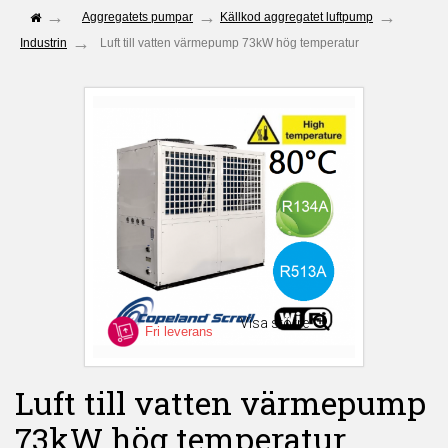
Aggregatets pumpar
Källkod aggregatet luftpump
Industrin
Luft till vatten värmepump 73kW hög temperatur
Visa större
Fri leverans
Luft till vatten värmepump
73kW hög temperatur