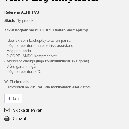
Referens
AEHHT/73
Skick:
Ny produkt
73kW högtemperatur luft till vatten värmepump
- Idealisk som backup/byte av en panna
- Hög temperatur utan elektrisk assistans
- Hög prestanda
- 2 COPELAND® kompressorer
- Monobloc-design (inga kylanslutningar ska göras)
- 3 års garanti ingår
- Hög temperatur 80°C
Wi-Fi-alternativ:
Fjärrkontroll av din PAC via mobiltelefon eller dator!
Dela
Skicka till en vän
Skriv ut