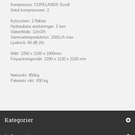
Kompressor: COPELAND® Scroll
Antal kompressorer: 2
Kylsystem: 2 fläktar
Hydrauliska anslutningar: 2 tum
Vattenflöde: 12m3/h
Varmvattenproduktion: 1581L/h max
Ljudnivå: 68 dB (A)
Mått: 2260 x 1100 x 1900mm
Förpackningsmått: 2290 x 1130 x 2100 mm
Nettovikt: 850kg
Paketets vikt: 930 kg
Kategorier