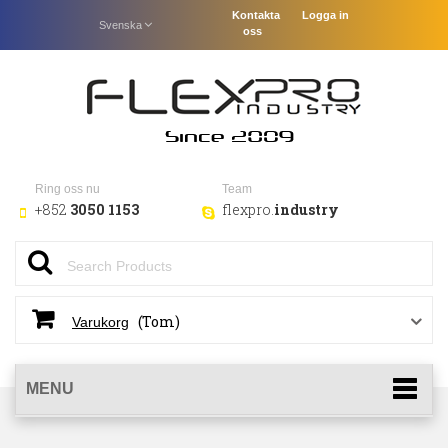
Kontakta
Logga in
Svenska
oss
Ring oss nu
Team
+852
3050 1153
flexpro.
industry
(Tom)
Varukorg
MENU