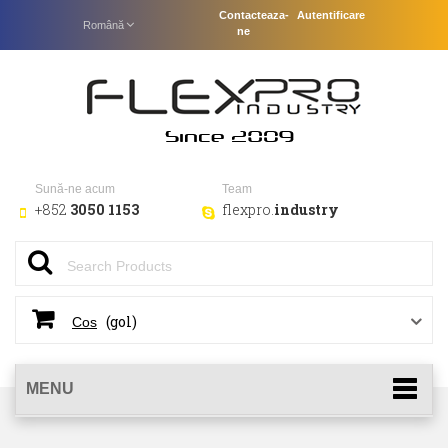
Contacteaza-
Autentificare
Română
ne
Sună-ne acum
Team
+852
3050 1153
flexpro.
industry
(gol)
Cos
MENU