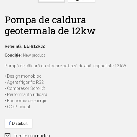
Pompa de caldura
geotermala de 12kw
Referință:
EEH/12R32
Condiție:
New product
Pompă de căldură cu stocare pe bază de apă, capacitate 12 kW.
• Design monobloc
• Agent frigorific R32
• Compresor Scroll®
• Performanță ridicată
• Economie de energie
• C.O.P. ridicat
Distribuiti
Trimite unui prieten