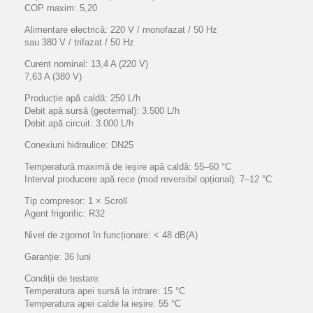
COP maxim: 5,20
Alimentare electrică: 220 V / monofazat / 50 Hz
sau 380 V / trifazat / 50 Hz
Curent nominal: 13,4 A (220 V)
7,63 A (380 V)
Producție apă caldă: 250 L/h
Debit apă sursă (geotermal): 3.500 L/h
Debit apă circuit: 3.000 L/h
Conexiuni hidraulice: DN25
Temperatură maximă de ieșire apă caldă: 55–60 °C
Interval producere apă rece (mod reversibil opțional): 7–12 °C
Tip compresor: 1 × Scroll
Agent frigorific: R32
Nivel de zgomot în funcționare: < 48 dB(A)
Garanție: 36 luni
Condiții de testare:
Temperatura apei sursă la intrare: 15 °C
Temperatura apei calde la ieșire: 55 °C