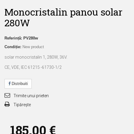
Monocristalin panou solar
280W
Referință:
PV280w
Condiție:
New product
solar monocristalin 1, 280W, 36V.
CE, VDE, IEC 61215 -61730-1/2
Distribuiti
Trimite unui prieten
Tipărește
185,00 €