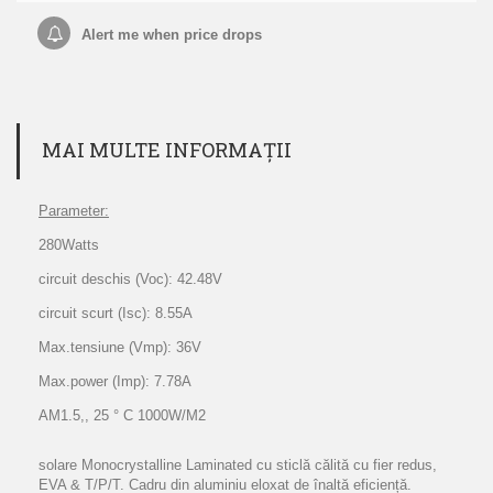
Alert me when price drops
MAI MULTE INFORMAȚII
Parameter:
280Watts
circuit deschis (Voc): 42.48V
circuit scurt (Isc): 8.55A
Max.tensiune (Vmp): 36V
Max.power (Imp): 7.78A
AM1.5,, 25 ° C 1000W/M2
solare Monocrystalline Laminated cu sticlă călită cu fier redus,
EVA & T/P/T. Cadru din aluminiu eloxat de înaltă eficiență.