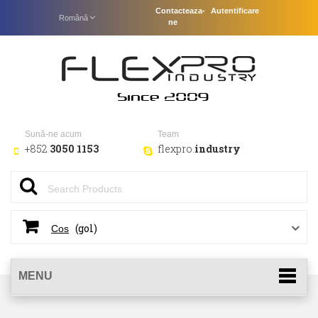
Contacteaza-
Autentificare
Română
ne
Sună-ne acum
Team
+852
3050 1153
flexpro.
industry
(gol)
Cos
MENU