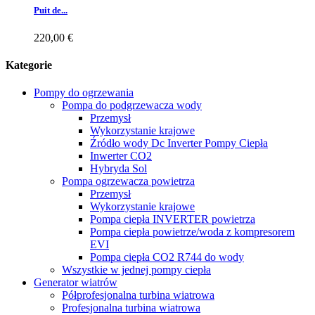
Puit de...
220,00 €
Kategorie
Pompy do ogrzewania
Pompa do podgrzewacza wody
Przemysł
Wykorzystanie krajowe
Źródło wody Dc Inverter Pompy Ciepła
Inwerter CO2
Hybryda Sol
Pompa ogrzewacza powietrza
Przemysł
Wykorzystanie krajowe
Pompa ciepła INVERTER powietrza
Pompa ciepła powietrze/woda z kompresorem
EVI
Pompa ciepła CO2 R744 do wody
Wszystkie w jednej pompy ciepła
Generator wiatrów
Półprofesjonalna turbina wiatrowa
Profesjonalna turbina wiatrowa