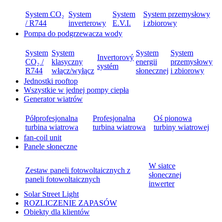
System CO₂
System
System
System przemysłowy
/ R744
inverterowy
E.V.I.
i zbiorowy
Pompa do podgrzewacza wody
System
System
System
System
Invertorový
CO₂ /
klasyczny
energii
przemysłowy
systém
R744
włącz/wyłącz
słonecznej
i zbiorowy
Jednostki rooftop
Wszystkie w jednej pompy ciepła
Generator wiatrów
Półprofesjonalna
Profesjonalna
Oś pionowa
turbina wiatrowa
turbina wiatrowa
turbiny wiatrowej
fan-coil unit
Panele słoneczne
W siatce
Zestaw paneli fotowoltaicznych z
słonecznej
paneli fotowoltaicznych
inwerter
Solar Street Light
ROZLICZENIE ZAPASÓW
Obiekty dla klientów