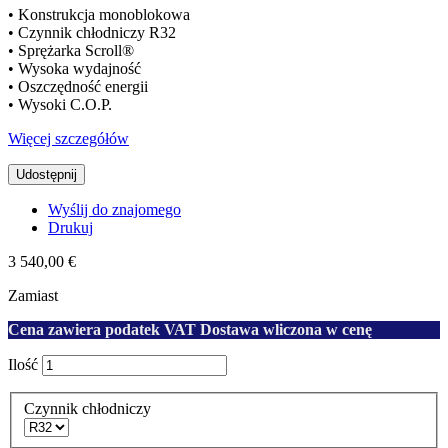
• Konstrukcja monoblokowa
• Czynnik chłodniczy R32
• Sprężarka Scroll®
• Wysoka wydajność
• Oszczędność energii
• Wysoki C.O.P.
Więcej szczegółów
Udostępnij
Wyślij do znajomego
Drukuj
3 540,00 €
Zamiast
Cena zawiera podatek VAT Dostawa wliczona w cenę
Ilość
Czynnik chłodniczy