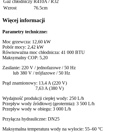
Gaz chłodniczy
R410A / R32
Wzrost
76.5cm
Więcej informacji
Parametry techniczne:
Moc grzewcza: 12,60 kW
Pobór mocy: 2,42 kW
Równoważna moc chłodnicza: 41 000 BTU
Maksymalny COP: 5,20
Zasilanie: 220 V / jednofazowe / 50 Hz
lub 380 V / trójfazowe / 50 Hz
Prąd znamionowy: 13,4 A (220 V)
7,63 A (380 V)
Wydajność produkcji ciepłej wody: 250 L/h
Przepływ wody źródłowej (geotermia): 3 500 L/h
Przepływ wody w obiegu: 3 000 L/h
Przyłącza hydrauliczne: DN25
Maksymalna temperatura wody na wylocie: 55–60 °C