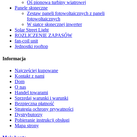
Oś pionowa turbiny wiatrowej
Panele słoneczne
Zestaw paneli fotowoltaicznych z paneli
fotowoltaicznych
W siatce słonecznej inwerter
Solar Street Light
ROZLICZENIE ZAPASÓW
fan-coil unit
Jednostki rooftop
Informacja
Najczęściej kupowane
Kontakt z nami
Dom
O nas
Handel towarami
Sprzedaj warunki i warunki
Bezpieczna płatność
Strategia ochrony prywatności
Dystrybutorzy
Pobieranie instrukcji obsługi
Mapa strony