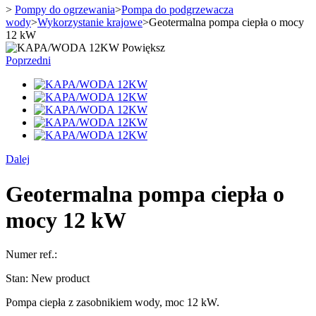
>
Pompy do ogrzewania
>
Pompa do podgrzewacza
wody
>
Wykorzystanie krajowe
>
Geotermalna pompa ciepła o mocy
12 kW
Powiększ
Poprzedni
Dalej
Geotermalna pompa ciepła o
mocy 12 kW
Numer ref.:
Stan:
New product
Pompa ciepła z zasobnikiem wody, moc 12 kW.