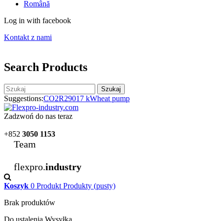
Română
Log in with facebook
Kontakt z nami
Search Products
Szukaj
Suggestions:
CO2
R290
17 kW
heat pump
Zadzwoń do nas teraz
+852
3050 1153
Team
flexpro.
industry
Koszyk
0
Produkt
Produkty
(pusty)
Brak produktów
Do ustalenia
Wysyłka