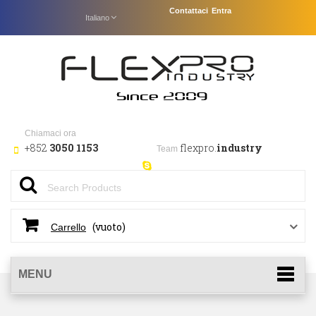
Contattaci
Entra
Italiano
Chiamaci ora
+852
3050 1153
flexpro.
industry
Team
(vuoto)
Carrello
MENU