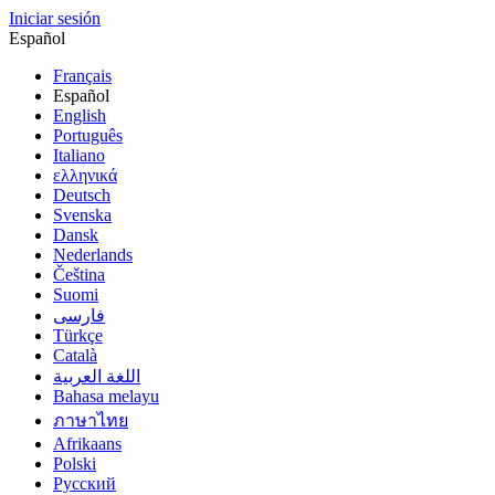
Iniciar sesión
Español
Français
Español
English
Português
Italiano
ελληνικά
Deutsch
Svenska
Dansk
Nederlands
Čeština
Suomi
فارسى
Türkçe
Català
اللغة العربية
Bahasa melayu
ภาษาไทย
Afrikaans
Polski
Русский