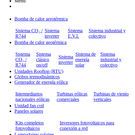
Menú
Bomba de calor aerotérmica
Sistema CO₂ /
Sistema
Sistema
Sistema industrial y
R744
inverter
E.V.I.
colectivo
Bomba de calor geotérmica
Sistema
Sistema
Sistema de
Sistema
Sistema
CO₂ /
clásico
energía
industrial y
inverter
R744
on/off
solar
colectivo
Unidades Rooftop (RTU)
Globos termodinámicos
Generador de energía eólica
Intermediarios
Turbinas eólicas
Turbinas de viento
nacionales eólicas
comerciales
verticales
Unidad fan coil
Paneles solares
Kits completos
Inversores fotovoltaicos para
fotovoltaicos
conexión a red
Lampadaires solaires