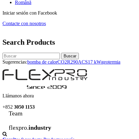
Română
Iniciar sesión con Facebook
Contacte con nosotros
Search Products
Buscar
Sugerencias:
bomba de calor
CO2
R290
ACS
17 kW
geotermia
Llámanos ahora
+852
3050 1153
Team
flexpro.
industry