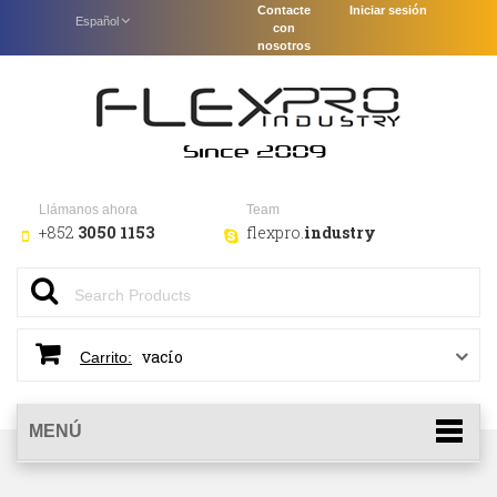
Contacte
Iniciar sesión
Español
con
nosotros
Llámanos ahora
Team
+852
3050 1153
flexpro.
industry
vacío
Carrito:
MENÚ