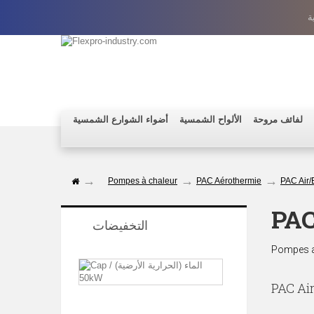
ة
لفائف مروحة
الألواح الشمسية
أضواء الشوارع الشمسية
Pompes à chaleur
PAC Aérothermie
PAC Air/
PAC
التخفيضات
Pompes aé
مضخة
حرارة
PAC Ai
مصدر
الماء
50kW