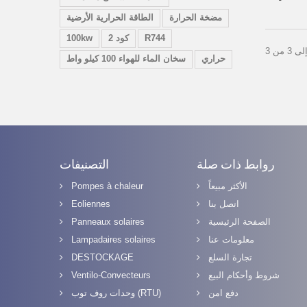
مضخة الحرارة
الطاقة الحرارية الأرضية
R744
كود 2
100kw
حراري
سخان الماء للهواء 100 كيلو واط
روابط ذات صلة
التصنيفات
الأكثر مبيعاً
Pompes à chaleur
اتصل بنا
Eoliennes
الصفحة الرئيسية
Panneaux solaires
معلومات عنا
Lampadaires solaires
تجارة السلع
DESTOCKAGE
شروط وأحكام البيع
Ventilo-Convecteurs
دفع امن
وحدات روف توب (RTU)