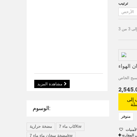
ترتيب
(الطاقة
الحرارية
الأرضية)
الوصف
:
الحرارة
الأرضية
المضخة...
5,150.00 €
5,260.00
€
مشاهدة المزيد
2,545.
إلى
لة
الوسوم:
متوفر
كاب ماء 7Kw
مضخة حرارية
لأمنيات
 المقارنة
مضخة سخان ماء ماء 7kw