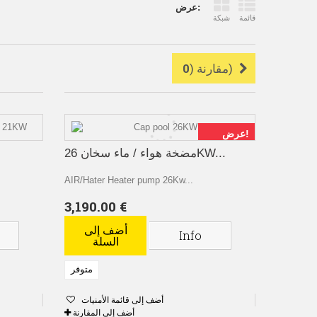
عرض:
قائمة
شبكة
)
مقارنة (
0
عرض!
مضخة هواء / ماء سخان 26KW...
AIR/Hater Heater pump 26Kw...
3,190.00 €
أضف إلى
Info
السلة
متوفر
أضف إلى قائمة الأمنيات
أضف إلى المقارنة