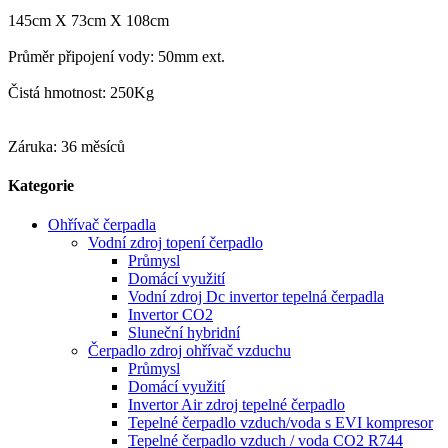
145cm X 73cm X 108cm
Průměr připojení vody: 50mm ext.
Čistá hmotnost: 250Kg
Záruka: 36 měsíců
Kategorie
Ohřívač čerpadla
Vodní zdroj topení čerpadlo
Průmysl
Domácí využití
Vodní zdroj Dc invertor tepelná čerpadla
Invertor CO2
Sluneční hybridní
Čerpadlo zdroj ohřívač vzduchu
Průmysl
Domácí využití
Invertor Air zdroj tepelné čerpadlo
Tepelné čerpadlo vzduch/voda s EVI kompresor
Tepelné čerpadlo vzduch / voda CO2 R744