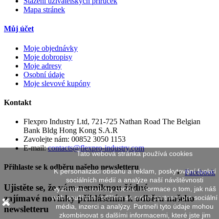
Stažení uživatelských příruček
Mapa stránek
Můj účet
Moje objednávky
Moje dobropisy
Moje adresy
Osobní údaje
Moje slevové kupóny
Kontakt
Flexpro Industry Ltd, 721-725 Nathan Road The Belgian
Bank Bldg Hong Kong S.A.R
Zavolejte nám:
00852 3050 1153
E-mail:
contacts@flexpro-industry.com
Tato webová stránka používá cookies
Přihlaste se k odběru našeho newsletteru
K personalizaci obsahu a reklam, poskytování funkcí
Facebook
sociálních médií a analýze naší návštěvnosti
Ujistěte se, že vám neuniknou žádné
využíváme soubory cookie. Informace o tom, jak náš
zajímavé novinky přihlášením k odběru našeho
web používáte, sdílíme se svými partnery pro sociální
média, inzerci a analýzy. Partneři tyto údaje mohou
newsletteru
zkombinovat s dalšími informacemi, které jste jim