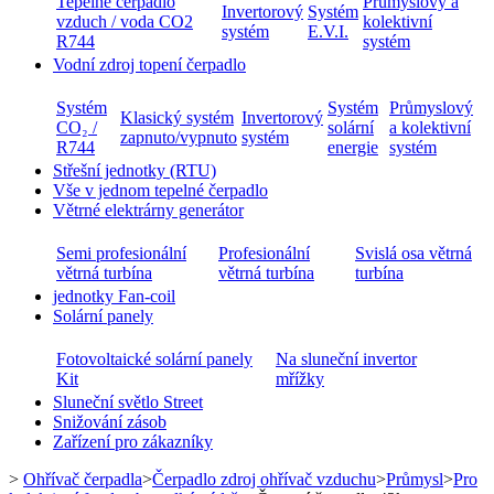
Tepelné čerpadlo
Průmyslový a
Invertorový
Systém
vzduch / voda CO2
kolektivní
systém
E.V.I.
R744
systém
Vodní zdroj topení čerpadlo
Systém
Systém
Průmyslový
Klasický systém
Invertorový
CO₂ /
solární
a kolektivní
zapnuto/vypnuto
systém
R744
energie
systém
Střešní jednotky (RTU)
Vše v jednom tepelné čerpadlo
Větrné elektrárny generátor
Semi profesionální
Profesionální
Svislá osa větrná
větrná turbína
větrná turbína
turbína
jednotky Fan-coil
Solární panely
Fotovoltaické solární panely
Na sluneční invertor
Kit
mřížky
Sluneční světlo Street
Snižování zásob
Zařízení pro zákazníky
>
Ohřívač čerpadla
>
Čerpadlo zdroj ohřívač vzduchu
>
Průmysl
>
Pro