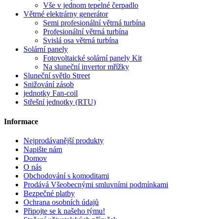
Vše v jednom tepelné čerpadlo
Větrné elektrárny generátor
Semi profesionální větrná turbína
Profesionální větrná turbína
Svislá osa větrná turbína
Solární panely
Fotovoltaické solární panely Kit
Na sluneční invertor mřížky
Sluneční světlo Street
Snižování zásob
jednotky Fan-coil
Střešní jednotky (RTU)
Informace
Nejprodávanější produkty
Napište nám
Domov
O nás
Obchodování s komoditami
Prodává Všeobecnými smluvními podmínkami
Bezpečné platby
Ochrana osobních údajů
Připojte se k našeho týmu!