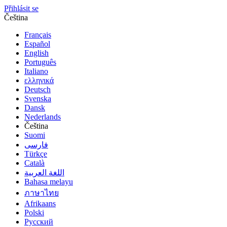
Přihlásit se
Čeština
Français
Español
English
Português
Italiano
ελληνικά
Deutsch
Svenska
Dansk
Nederlands
Čeština
Suomi
فارسى
Türkçe
Català
اللغة العربية
Bahasa melayu
ภาษาไทย
Afrikaans
Polski
Русский