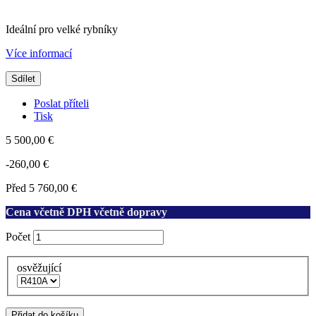
Ideální pro velké rybníky
Více informací
Sdílet
Poslat příteli
Tisk
5 500,00 €
-260,00 €
Před
5 760,00 €
Cena včetně DPH včetně dopravy
Počet
osvěžující
Přidat do košíku