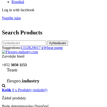
Română
Log in with facebook
Napište nám
Search Products
Vyhledávání
Suggestions:
CO2
R290
17 kW
heat pump
Zavolejte hned
+852
3050 1153
Team
flexpro.
industry
Košík
0
x
Produkty
(prázdný)
Žádné produkty
Bude determinováno
Doručení