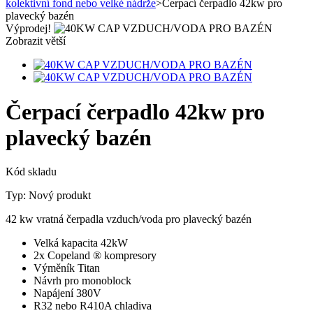
kolektivní fond nebo velké nádrže
>
Čerpací čerpadlo 42kw pro
plavecký bazén
Výprodej!
Zobrazit větší
Čerpací čerpadlo 42kw pro
plavecký bazén
Kód skladu
Typ:
Nový produkt
42 kw vratná čerpadla vzduch/voda pro plavecký bazén
Velká kapacita 42kW
2x Copeland ® kompresory
Výměník Titan
Návrh pro monoblock
Napájení 380V
R32 nebo R410A chladiva