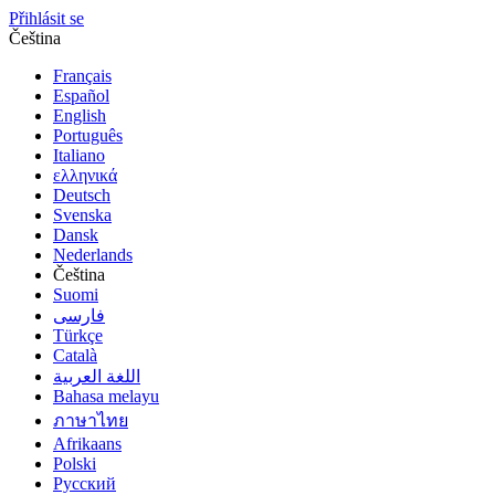
Přihlásit se
Čeština
Français
Español
English
Português
Italiano
ελληνικά
Deutsch
Svenska
Dansk
Nederlands
Čeština
Suomi
فارسى
Türkçe
Català
اللغة العربية
Bahasa melayu
ภาษาไทย
Afrikaans
Polski
Русский