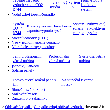
Tepelné čerpadlo
Průmyslový a
Invertorový
Systém
vzduch / voda CO2
kolektivní
systém
E.V.I.
R744
systém
Vodní zdroj topení čerpadlo
Systém
Systém
Průmyslový
Klasický systém
Invertorový
CO₂ /
solární
a kolektivní
zapnuto/vypnuto
systém
R744
energie
systém
Střešní jednotky (RTU)
Vše v jednom tepelné čerpadlo
Větrné elektrárny generátor
Semi profesionální
Profesionální
Svislá osa větrná
větrná turbína
větrná turbína
turbína
jednotky Fan-coil
Solární panely
Fotovoltaické solární panely
Na sluneční invertor
Kit
mřížky
Sluneční světlo Street
Snižování zásob
Zařízení pro zákazníky
>
Ohřívač čerpadla
>
Čerpadlo zdroj ohřívač vzduchu
>
Invertor Air