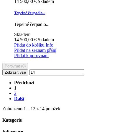
14 500,00 €
Skladem
Tepelné čerpadlo...
Tepelné čerpadlo...
Skladem
14 500,00 €
Skladem
Přidat do košíku
Info
Přidat na seznam přání
Přidat k porovnání
Porovnat (
0
)
Zobrazit vše
Předchozí
1
2
Další
Zobrazeno 1 – 12 z 14 položek
Kategorie
Informace