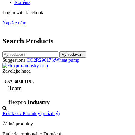
Română
Log in with facebook
Napište nám
Search Products
Vyhledávání
Suggestions:
CO2
R290
17 kW
heat pump
Zavolejte hned
+852
3050 1153
Team
flexpro.
industry
Košík
0
x
Produkty
(prázdný)
Žádné produkty
Bude determinováno
Doručení