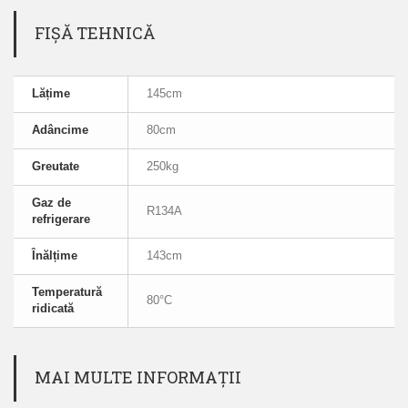
FIȘĂ TEHNICĂ
Lățime
145cm
Adâncime
80cm
Greutate
250kg
Gaz de
R134A
refrigerare
Înălțime
143cm
Temperatură
80°C
ridicată
MAI MULTE INFORMAȚII