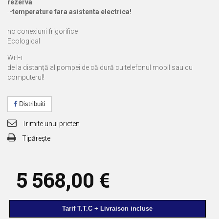
rezerva
-
-temperature fara asistenta electrica!
no
conexiuni frigorifice
Ecological
Wi-Fi
de la distanță al pompei de căldură cu telefonul mobil sau cu
computerul!
Distribuiti
Trimite unui prieten
Tipărește
5 568,00 €
Tarif T.T.C + Livraison incluse