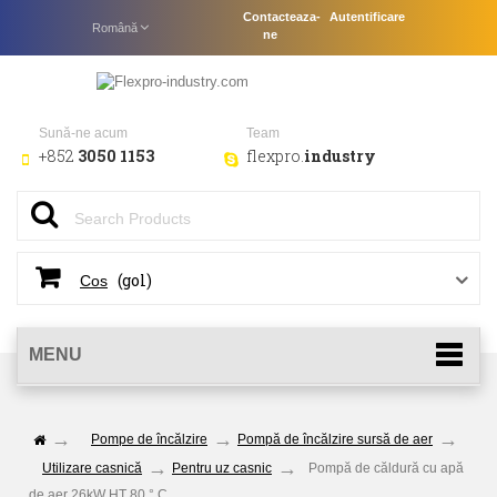
Contacteaza-
Autentificare
Română
ne
Sună-ne acum
Team
+852
3050 1153
flexpro.
industry
(gol)
Cos
MENU
Pompe de încălzire
Pompă de încălzire sursă de aer
Utilizare casnică
Pentru uz casnic
Pompă de căldură cu apă
de aer 26kW HT 80 ° C