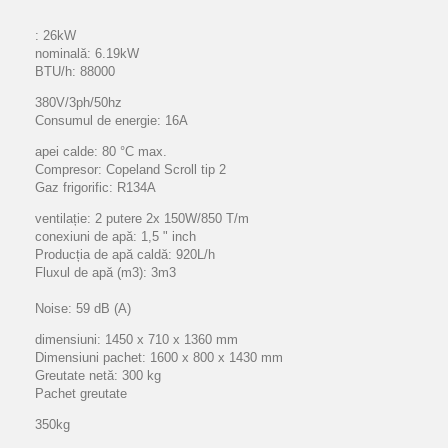
: 26kW
nominală: 6.19kW
BTU/h: 88000
380V/3ph/50hz
Consumul de energie: 16A
apei calde: 80 °C max.
Compresor: Copeland Scroll tip 2
Gaz frigorific: R134A
ventilație: 2 putere 2x 150W/850 T/m
conexiuni de apă: 1,5 " inch
Producția de apă caldă: 920L/h
Fluxul de apă (m3): 3m3
Noise: 59 dB (A)
dimensiuni: 1450 x 710 x 1360 mm
Dimensiuni pachet: 1600 x 800 x 1430 mm
Greutate netă: 300 kg
Pachet greutate
350kg